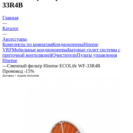
33R4B
Главная
—
Каталог
—
Аксессуары
Комплекты по комнатам
Кондиционеры
Hisense
VRF
Мобильные кондиционеры
Бытовые сплит системы с
приточной вентиляцией
Очистители
Пульты управления
Hisense
—
Сменный фильтр Hisense ECOLife WF-33R4B
Промокод -15%
Доставка + подъем бесплатно