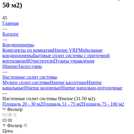
50 м2)
45
Главная
—
Каталог
—
Кондиционеры
Комплекты по комнатам
Hisense VRF
Мобильные
кондиционеры
Бытовые сплит системы с приточной
вентиляцией
Очистители
Пульты управления
Hisense
Аксессуары
—
Настенные сплит системы
Мульти сплит-системы
Hisense кассетные
Hisense
канальные
Hisense колонные
Hisense напольно-потолочные
—
Настенные сплит системы Hisense (31-50 м2)
Площадь 20 - 30 м2
Площадь 51 - 75 м2
Площадь 75 - 100 м2
Фильтр
Фильтр
Цена