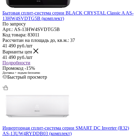
Бытовая сплит-система серии BLACK CRYSTAL Classic A AS-
13HW4SVDTG5В (комплект)
По запросу
Арт.: AS-13HW4SVDTG5В
Код товара: 83011
Рассчитан на площадь до, кв.м.: 37
41 490
руб.
/шт
Варианты цен
41 490
руб.
/шт
Подробности
Промокод -15%
Доставка + подъем бесплатно
Быстрый просмотр
Инверторная сплит-система серии SMART DC Inverter (R32)
AS-13UW4RYDDB03 (комплект)