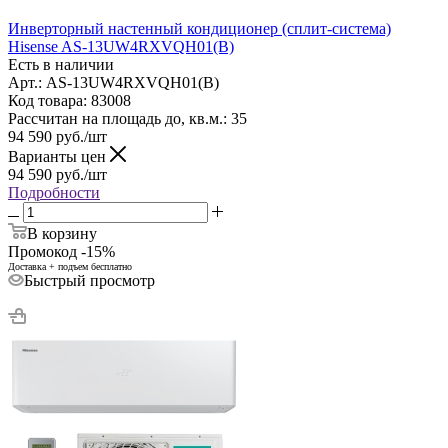
Инверторный настенный кондиционер (сплит-система)
Hisense AS-13UW4RXVQH01(B)
Есть в наличии
Арт.: AS-13UW4RXVQH01(B)
Код товара: 83008
Рассчитан на площадь до, кв.м.: 35
94 590
руб.
/шт
Варианты цен
94 590
руб.
/шт
Подробности
В корзину
Промокод -15%
Доставка + подъем бесплатно
Быстрый просмотр