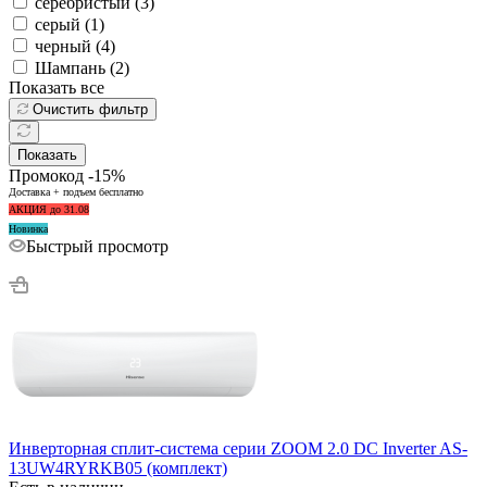
серебристый (
3
)
серый (
1
)
черный (
4
)
Шампань (
2
)
Показать все
Очистить фильтр
Показать
Промокод -15%
Доставка + подъем бесплатно
АКЦИЯ до 31.08
Новинка
Быстрый просмотр
Инверторная сплит-система серии ZOOM 2.0 DC Inverter AS-
13UW4RYRKB05 (комплект)