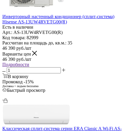
Инверторный настенный кондиционер (сплит-система)
Hisense AS-13UW4RVETG00(R)
Есть в наличии
Арт.: AS-13UW4RVETG00(R)
Код товара: 82999
Рассчитан на площадь до, кв.м.: 35
46 390
руб.
/шт
Варианты цен
46 390
руб.
/шт
Подробности
В корзину
Промокод -15%
Доставка + подъем бесплатно
Быстрый просмотр
Классическая сплит-система серии ERA Classic A Wi-Fi AS-