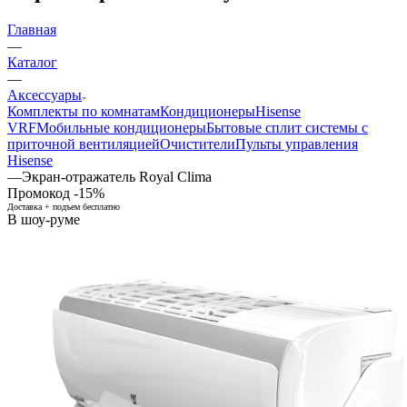
Главная
—
Каталог
—
Аксессуары
Комплекты по комнатам
Кондиционеры
Hisense
VRF
Мобильные кондиционеры
Бытовые сплит системы с
приточной вентиляцией
Очистители
Пульты управления
Hisense
—
Экран-отражатель Royal Clima
Промокод -15%
Доставка + подъем бесплатно
В шоу-руме