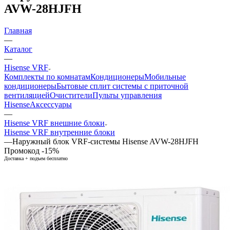
AVW-28HJFH
Главная
—
Каталог
—
Hisense VRF
Комплекты по комнатам
Кондиционеры
Мобильные
кондиционеры
Бытовые сплит системы с приточной
вентиляцией
Очистители
Пульты управления
Hisense
Аксессуары
—
Hisense VRF внешние блоки
Hisense VRF внутренние блоки
—
Наружный блок VRF-системы Hisense AVW-28HJFH
Промокод -15%
Доставка + подъем бесплатно