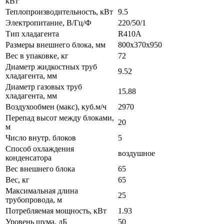
кВт
Теплопроизводительность, кВт
9.5
Электропитание, В/Гц/Ф
220/50/1
Тип хладагента
R410A
Размеры внешнего блока, мм
800x370x950
Вес в упаковке, кг
72
Диаметр жидкостных труб
9.52
хладагента, мм
Диаметр газовых труб
15.88
хладагента, мм
Воздухообмен (макс), куб.м/ч
2970
Перепад высот между блоками,
20
м
Число внутр. блоков
5
Способ охлаждения
воздушное
конденсатора
Вес внешнего блока
65
Вес, кг
65
Максимальная длина
25
трубопровода, м
Потребляемая мощность, кВт
1.93
Уровень шума, дБ
50