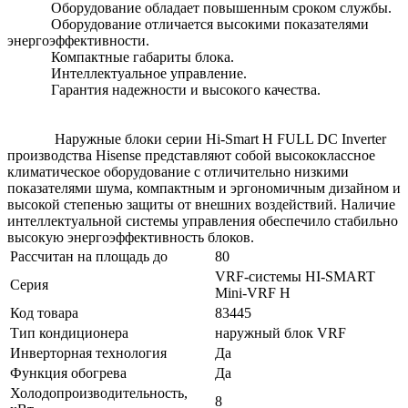
Оборудование обладает повышенным сроком службы.
Оборудование отличается высокими показателями
энергоэффективности.
Компактные габариты блока.
Интеллектуальное управление.
Гарантия надежности и высокого качества.
Наружные блоки серии Hi-Smart H FULL DC Inverter
производства Hisense представляют собой высококлассное
климатическое оборудование с отличительно низкими
показателями шума, компактным и эргономичным дизайном и
высокой степенью защиты от внешних воздействий. Наличие
интеллектуальной системы управления обеспечило стабильно
высокую энергоэффективность блоков.
Рассчитан на площадь до
80
VRF-системы HI-SMART
Серия
Mini-VRF H
Код товара
83445
Тип кондиционера
наружный блок VRF
Инверторная технология
Да
Функция обогрева
Да
Холодопроизводительность,
8