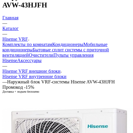
AVW-43HJFH
Главная
—
Каталог
—
Hisense VRF
Комплекты по комнатам
Кондиционеры
Мобильные
кондиционеры
Бытовые сплит системы с приточной
вентиляцией
Очистители
Пульты управления
Hisense
Аксессуары
—
Hisense VRF внешние блоки
Hisense VRF внутренние блоки
—
Наружный блок VRF-системы Hisense AVW-43HJFH
Промокод -15%
Доставка + подъем бесплатно