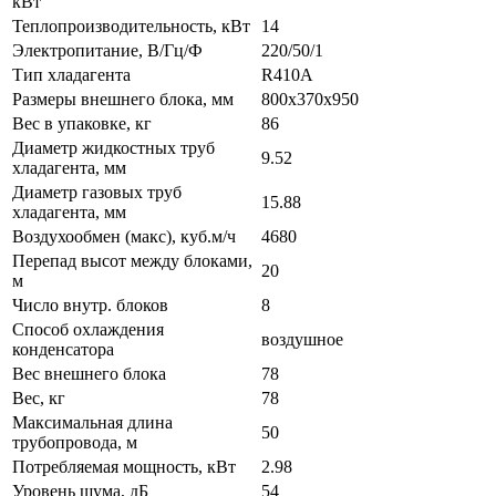
кВт
Теплопроизводительность, кВт
14
Электропитание, В/Гц/Ф
220/50/1
Тип хладагента
R410A
Размеры внешнего блока, мм
800x370x950
Вес в упаковке, кг
86
Диаметр жидкостных труб
9.52
хладагента, мм
Диаметр газовых труб
15.88
хладагента, мм
Воздухообмен (макс), куб.м/ч
4680
Перепад высот между блоками,
20
м
Число внутр. блоков
8
Способ охлаждения
воздушное
конденсатора
Вес внешнего блока
78
Вес, кг
78
Максимальная длина
50
трубопровода, м
Потребляемая мощность, кВт
2.98
Уровень шума, дБ
54