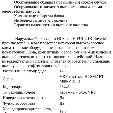
Оборудование обладает повышенным сроком службы.
Оборудование отличается высокими показателями
энергоэффективности.
Компактные габариты блока.
Интеллектуальное управление.
Гарантия надежности и высокого качества.
Наружные блоки серии Hi-Smart H FULL DC Inverter
производства Hisense представляют собой высококлассное
климатическое оборудование с отличительно низкими
показателями шума, компактным и эргономичным дизайном и
высокой степенью защиты от внешних воздействий. Наличие
интеллектуальной системы управления обеспечило стабильно
высокую энергоэффективность блоков.
Рассчитан на площадь до
125
VRF-системы HI-SMART
Серия
Mini-VRF H
Код товара
83448
Тип кондиционера
наружный блок VRF
Инверторная технология
Да
Функция обогрева
Да
Холодопроизводительность,
12.5