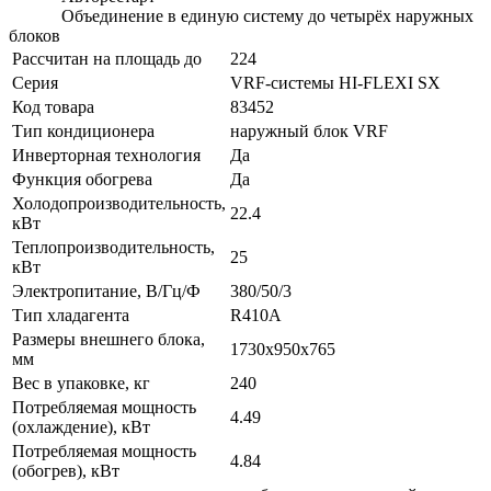
Объединение в единую систему до четырёх наружных
блоков
Рассчитан на площадь до
224
Серия
VRF-системы HI-FLEXI SX
Код товара
83452
Тип кондиционера
наружный блок VRF
Инверторная технология
Да
Функция обогрева
Да
Холодопроизводительность,
22.4
кВт
Теплопроизводительность,
25
кВт
Электропитание, В/Гц/Ф
380/50/3
Тип хладагента
R410A
Размеры внешнего блока,
1730x950x765
мм
Вес в упаковке, кг
240
Потребляемая мощность
4.49
(охлаждение), кВт
Потребляемая мощность
4.84
(обогрев), кВт