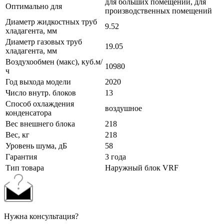
для больших помещений, для
Оптимально для
производственных помещений
Диаметр жидкостных труб
9.52
хладагента, мм
Диаметр газовых труб
19.05
хладагента, мм
Воздухообмен (макс), куб.м/
10980
ч
Год выхода модели
2020
Число внутр. блоков
13
Способ охлаждения
воздушное
конденсатора
Вес внешнего блока
218
Вес, кг
218
Уровень шума, дБ
58
Гарантия
3 года
Тип товара
Наружный блок VRF
Нужна консультация?