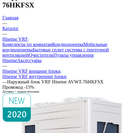
76HKFSX
Главная
—
Каталог
—
Hisense VRF
Комплекты по комнатам
Кондиционеры
Мобильные
кондиционеры
Бытовые сплит системы с приточной
вентиляцией
Очистители
Пульты управления
Hisense
Аксессуары
—
Hisense VRF внешние блоки
Hisense VRF внутренние блоки
—
Наружный блок VRF Hisense AVWT-76HKFSX
Промокод -15%
Доставка + подъем бесплатно