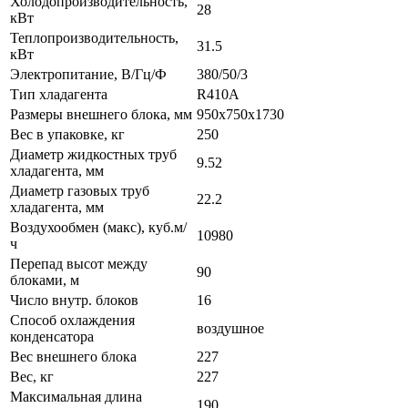
Холодопроизводительность,
28
кВт
Теплопроизводительность,
31.5
кВт
Электропитание, В/Гц/Ф
380/50/3
Тип хладагента
R410A
Размеры внешнего блока, мм
950х750х1730
Вес в упаковке, кг
250
Диаметр жидкостных труб
9.52
хладагента, мм
Диаметр газовых труб
22.2
хладагента, мм
Воздухообмен (макс), куб.м/
10980
ч
Перепад высот между
90
блоками, м
Число внутр. блоков
16
Способ охлаждения
воздушное
конденсатора
Вес внешнего блока
227
Вес, кг
227
Максимальная длина
190