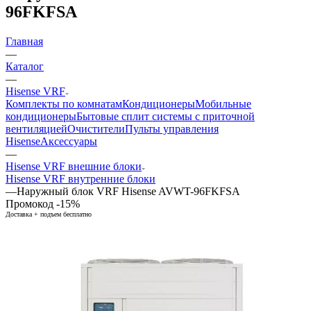
96FKFSA
Главная
—
Каталог
—
Hisense VRF
Комплекты по комнатам
Кондиционеры
Мобильные
кондиционеры
Бытовые сплит системы с приточной
вентиляцией
Очистители
Пульты управления
Hisense
Аксессуары
—
Hisense VRF внешние блоки
Hisense VRF внутренние блоки
—
Наружный блок VRF Hisense AVWT-96FKFSA
Промокод -15%
Доставка + подъем бесплатно