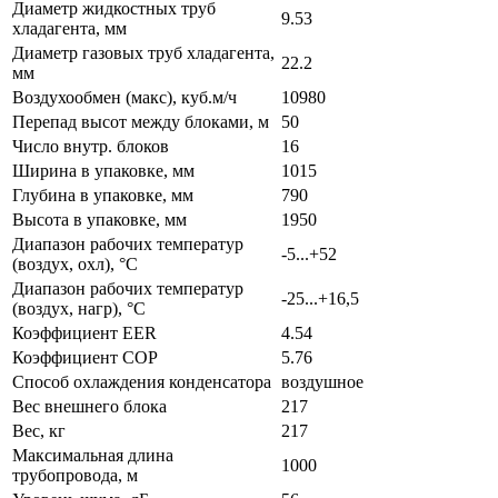
Диаметр жидкостных труб
9.53
хладагента, мм
Диаметр газовых труб хладагента,
22.2
мм
Воздухообмен (макс), куб.м/ч
10980
Перепад высот между блоками, м
50
Число внутр. блоков
16
Ширина в упаковке, мм
1015
Глубина в упаковке, мм
790
Высота в упаковке, мм
1950
Диапазон рабочих температур
-5...+52
(воздух, охл), °C
Диапазон рабочих температур
-25...+16,5
(воздух, нагр), °C
Коэффициент EER
4.54
Коэффициент COP
5.76
Способ охлаждения конденсатора
воздушное
Вес внешнего блока
217
Вес, кг
217
Максимальная длина
1000
трубопровода, м