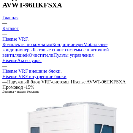
AVWT-96HKFSXA
Главная
—
Каталог
—
Hisense VRF
Комплекты по комнатам
Кондиционеры
Мобильные
кондиционеры
Бытовые сплит системы с приточной
вентиляцией
Очистители
Пульты управления
Hisense
Аксессуары
—
Hisense VRF внешние блоки
Hisense VRF внутренние блоки
—
Наружный блок VRF-системы Hisense AVWT-96HKFSXA
Промокод -15%
Доставка + подъем бесплатно