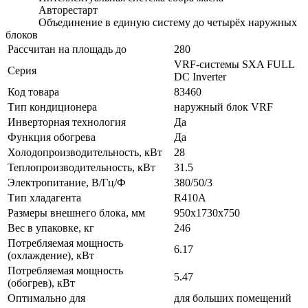
Авторестарт
Объединение в единую систему до четырёх наружных
блоков
Рассчитан на площадь до
280
VRF-системы SХA FULL
Серия
DC Inverter
Код товара
83460
Тип кондиционера
наружный блок VRF
Инверторная технология
Да
Функция обогрева
Да
Холодопроизводительность, кВт
28
Теплопроизводительность, кВт
31.5
Электропитание, В/Гц/Ф
380/50/3
Тип хладагента
R410A
Размеры внешнего блока, мм
950x1730x750
Вес в упаковке, кг
246
Потребляемая мощность
6.17
(охлаждение), кВт
Потребляемая мощность
5.47
(обогрев), кВт
Оптимально для
для больших помещений