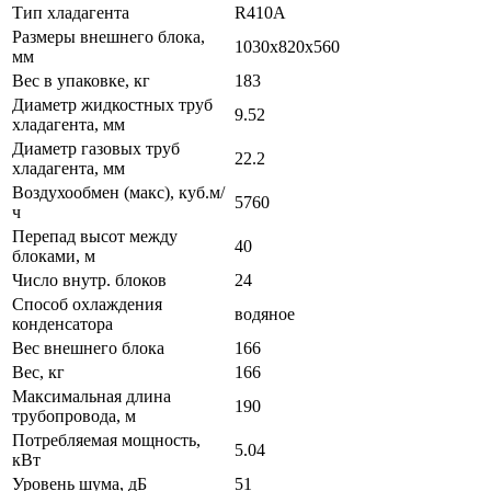
Тип хладагента
R410A
Размеры внешнего блока,
1030x820x560
мм
Вес в упаковке, кг
183
Диаметр жидкостных труб
9.52
хладагента, мм
Диаметр газовых труб
22.2
хладагента, мм
Воздухообмен (макс), куб.м/
5760
ч
Перепад высот между
40
блоками, м
Число внутр. блоков
24
Способ охлаждения
водяное
конденсатора
Вес внешнего блока
166
Вес, кг
166
Максимальная длина
190
трубопровода, м
Потребляемая мощность,
5.04
кВт
Уровень шума, дБ
51