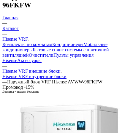
96FKFW
Главная
—
Каталог
—
Hisense VRF
Комплекты по комнатам
Кондиционеры
Мобильные
кондиционеры
Бытовые сплит системы с приточной
вентиляцией
Очистители
Пульты управления
Hisense
Аксессуары
—
Hisense VRF внешние блоки
Hisense VRF внутренние блоки
—
Наружный блок VRF Hisense AVWW-96FKFW
Промокод -15%
Доставка + подъем бесплатно