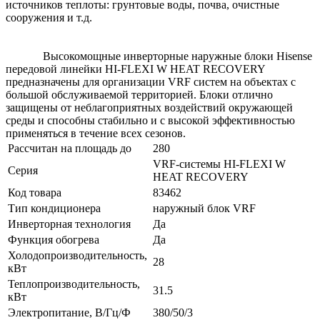
источников теплоты: грунтовые воды, почва, очистные
сооружения и т.д.
Высокомощные инверторные наружные блоки Hisense
передовой линейки HI-FLEXI W HEAT RECOVERY
предназначены для организации VRF систем на объектах с
большой обслуживаемой территорией. Блоки отлично
защищены от неблагоприятных воздействий окружающей
среды и способны стабильно и с высокой эффективностью
применяться в течение всех сезонов.
Рассчитан на площадь до
280
VRF-системы HI-FLEXI W
Серия
HEAT RECOVERY
Код товара
83462
Тип кондиционера
наружный блок VRF
Инверторная технология
Да
Функция обогрева
Да
Холодопроизводительность,
28
кВт
Теплопроизводительность,
31.5
кВт
Электропитание, В/Гц/Ф
380/50/3