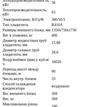
Холодопроизводительность,
56
кВт
Теплопроизводительность,
63
кВт
Электропитание, В/Гц/Ф
380/50/3
Тип хладагента
R410A
Размеры внешнего блока, мм
1350х750х1730
Вес в упаковке, кг
406
Диаметр жидкостных труб
15.88
хладагента, мм
Диаметр газовых труб
28.6
хладагента, мм
Воздухообмен (макс), куб.м/
16020
ч
Перепад высот между
90
блоками, м
Число внутр. блоков
33
Способ охлаждения
воздушное
конденсатора
Вес внешнего блока
369
Вес, кг
369
Максимальная длина
190