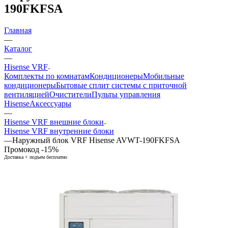
190FKFSA
Главная
—
Каталог
—
Hisense VRF
Комплекты по комнатам
Кондиционеры
Мобильные
кондиционеры
Бытовые сплит системы с приточной
вентиляцией
Очистители
Пульты управления
Hisense
Аксессуары
—
Hisense VRF внешние блоки
Hisense VRF внутренние блоки
—
Наружный блок VRF Hisense AVWT-190FKFSA
Промокод -15%
Доставка + подъем бесплатно