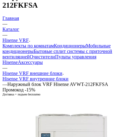
212FKFSA
Главная
—
Каталог
—
Hisense VRF
Комплекты по комнатам
Кондиционеры
Мобильные
кондиционеры
Бытовые сплит системы с приточной
вентиляцией
Очистители
Пульты управления
Hisense
Аксессуары
—
Hisense VRF внешние блоки
Hisense VRF внутренние блоки
—
Наружный блок VRF Hisense AVWT-212FKFSA
Промокод -15%
Доставка + подъем бесплатно