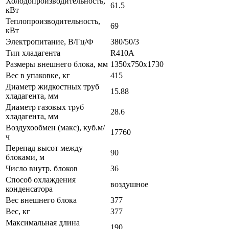
Холодопроизводительность,
61.5
кВт
Теплопроизводительность,
69
кВт
Электропитание, В/Гц/Ф
380/50/3
Тип хладагента
R410A
Размеры внешнего блока, мм
1350х750х1730
Вес в упаковке, кг
415
Диаметр жидкостных труб
15.88
хладагента, мм
Диаметр газовых труб
28.6
хладагента, мм
Воздухообмен (макс), куб.м/
17760
ч
Перепад высот между
90
блоками, м
Число внутр. блоков
36
Способ охлаждения
воздушное
конденсатора
Вес внешнего блока
377
Вес, кг
377
Максимальная длина
190