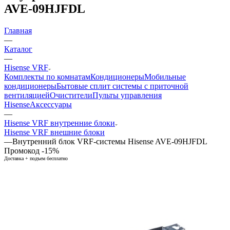
AVE-09HJFDL
Главная
—
Каталог
—
Hisense VRF
Комплекты по комнатам
Кондиционеры
Мобильные
кондиционеры
Бытовые сплит системы с приточной
вентиляцией
Очистители
Пульты управления
Hisense
Аксессуары
—
Hisense VRF внутренние блоки
Hisense VRF внешние блоки
—
Внутренний блок VRF-системы Hisense AVE-09HJFDL
Промокод -15%
Доставка + подъем бесплатно