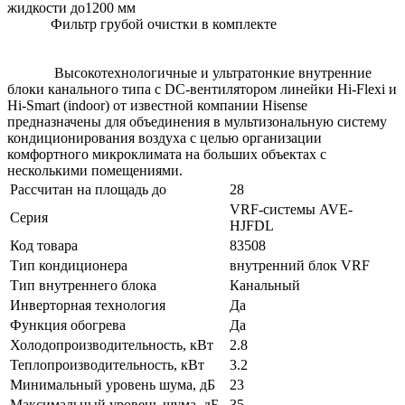
жидкости до1200 мм
Фильтр грубой очистки в комплекте
Высокотехнологичные и ультратонкие внутренние
блоки канального типа с DC-вентилятором линейки Hi-Flexi и
Hi-Smart (indoor) от известной компании Hisense
предназначены для объединения в мультизональную систему
кондиционирования воздуха с целью организации
комфортного микроклимата на больших объектах с
несколькими помещениями.
Рассчитан на площадь до
28
VRF-системы AVE-
Серия
HJFDL
Код товара
83508
Тип кондиционера
внутренний блок VRF
Тип внутреннего блока
Канальный
Инверторная технология
Да
Функция обогрева
Да
Холодопроизводительность, кВт
2.8
Теплопроизводительность, кВт
3.2
Минимальный уровень шума, дБ
23
Максимальный уровень шума, дБ
35