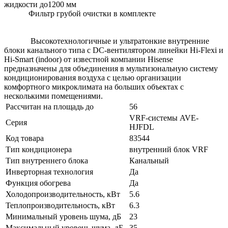
жидкости до1200 мм
Фильтр грубой очистки в комплекте
Высокотехнологичные и ультратонкие внутренние
блоки канального типа с DC-вентилятором линейки Hi-Flexi и
Hi-Smart (indoor) от известной компании Hisense
предназначены для объединения в мультизональную систему
кондиционирования воздуха с целью организации
комфортного микроклимата на больших объектах с
несколькими помещениями.
Рассчитан на площадь до
56
VRF-системы AVE-
Серия
HJFDL
Код товара
83544
Тип кондиционера
внутренний блок VRF
Тип внутреннего блока
Канальный
Инверторная технология
Да
Функция обогрева
Да
Холодопроизводительность, кВт
5.6
Теплопроизводительность, кВт
6.3
Минимальный уровень шума, дБ
23
Максимальный уровень шума, дБ
35