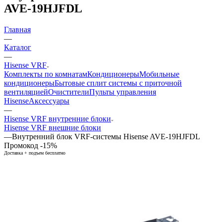
AVE-19HJFDL
Главная
—
Каталог
—
Hisense VRF
Комплекты по комнатам
Кондиционеры
Мобильные
кондиционеры
Бытовые сплит системы с приточной
вентиляцией
Очистители
Пульты управления
Hisense
Аксессуары
—
Hisense VRF внутренние блоки
Hisense VRF внешние блоки
—
Внутренний блок VRF-системы Hisense AVE-19HJFDL
Промокод -15%
Доставка + подъем бесплатно