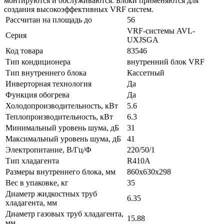
монтируются и обслуживаются. Блоки применяются для
создания высокоэффективных VRF систем.
Рассчитан на площадь до
56
VRF-системы AVL-
Серия
UXJSGA
Код товара
83546
Тип кондиционера
внутренний блок VRF
Тип внутреннего блока
Кассетный
Инверторная технология
Да
Функция обогрева
Да
Холодопроизводительность, кВт
5.6
Теплопроизводительность, кВт
6.3
Минимальный уровень шума, дБ
31
Максимальный уровень шума, дБ
41
Электропитание, В/Гц/Ф
220/50/1
Тип хладагента
R410A
Размеры внутреннего блока, мм
860x630x298
Вес в упаковке, кг
35
Диаметр жидкостных труб
6.35
хладагента, мм
Диаметр газовых труб хладагента,
15.88
мм