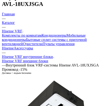
AVL-18UXJSGA
Главная
—
Каталог
—
Hisense VRF
Комплекты по комнатам
Кондиционеры
Мобильные
кондиционеры
Бытовые сплит системы с приточной
вентиляцией
Очистители
Пульты управления
Hisense
Аксессуары
—
Hisense VRF внутренние блоки
Hisense VRF внешние блоки
—
Внутренний блок VRF-системы Hisense AVL-18UXJSGA
Промокод -15%
Доставка + подъем бесплатно