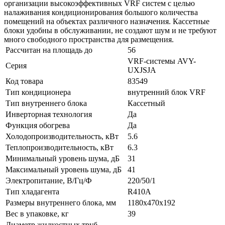
организации высокоэффективных VRF систем с целью
налаживания кондиционирования большого количества
помещений на объектах различного назначения. Кассетные
блоки удобны в обслуживании, не создают шум и не требуют
много свободного пространства для размещения.
Рассчитан на площадь до
56
VRF-системы AVY-
Серия
UXJSJA
Код товара
83549
Тип кондиционера
внутренний блок VRF
Тип внутреннего блока
Кассетный
Инверторная технология
Да
Функция обогрева
Да
Холодопроизводительность, кВт
5.6
Теплопроизводительность, кВт
6.3
Минимальный уровень шума, дБ
31
Максимальный уровень шума, дБ
41
Электропитание, В/Гц/Ф
220/50/1
Тип хладагента
R410A
Размеры внутреннего блока, мм
1180x470x192
Вес в упаковке, кг
39
Диаметр жидкостных труб