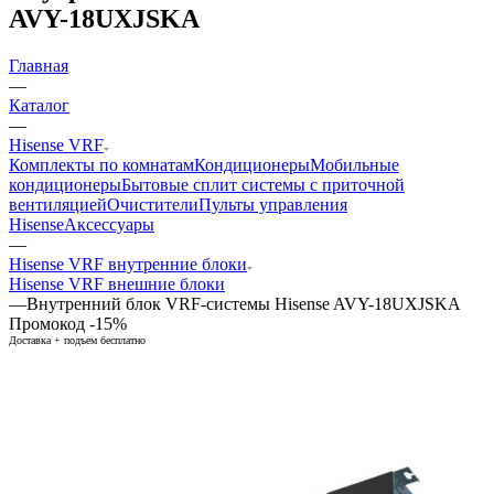
AVY-18UXJSKA
Главная
—
Каталог
—
Hisense VRF
Комплекты по комнатам
Кондиционеры
Мобильные
кондиционеры
Бытовые сплит системы с приточной
вентиляцией
Очистители
Пульты управления
Hisense
Аксессуары
—
Hisense VRF внутренние блоки
Hisense VRF внешние блоки
—
Внутренний блок VRF-системы Hisense AVY-18UXJSKA
Промокод -15%
Доставка + подъем бесплатно