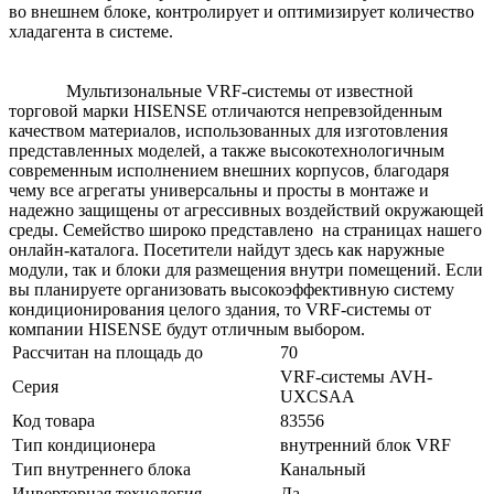
во внешнем блоке, контролирует и оптимизирует количество
хладагента в системе.
Мультизональные VRF-системы от известной
торговой марки HISENSE отличаются непревзойденным
качеством материалов, использованных для изготовления
представленных моделей, а также высокотехнологичным
современным исполнением внешних корпусов, благодаря
чему все агрегаты универсальны и просты в монтаже и
надежно защищены от агрессивных воздействий окружающей
среды. Семейство широко представлено на страницах нашего
онлайн-каталога. Посетители найдут здесь как наружные
модули, так и блоки для размещения внутри помещений. Если
вы планируете организовать высокоэффективную систему
кондиционирования целого здания, то VRF-системы от
компании HISENSE будут отличным выбором.
Рассчитан на площадь до
70
VRF-системы AVH-
Серия
UXCSAA
Код товара
83556
Тип кондиционера
внутренний блок VRF
Тип внутреннего блока
Канальный
Инверторная технология
Да