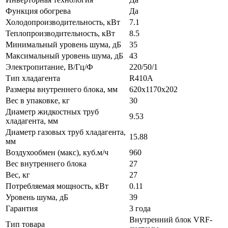
Функция обогрева
Да
Холодопроизводительность, кВт
7.1
Теплопроизводительность, кВт
8.5
Минимальный уровень шума, дБ
35
Максимальный уровень шума, дБ
43
Электропитание, В/Гц/Ф
220/50/1
Тип хладагента
R410A
Размеры внутреннего блока, мм
620x1170x202
Вес в упаковке, кг
30
Диаметр жидкостных труб
9.53
хладагента, мм
Диаметр газовых труб хладагента,
15.88
мм
Воздухообмен (макс), куб.м/ч
960
Вес внутреннего блока
27
Вес, кг
27
Потребляемая мощность, кВт
0.11
Уровень шума, дБ
39
Гарантия
3 года
Внутренний блок VRF-
Тип товара