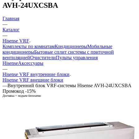
AVH-24UXCSBA
Главная
—
Каталог
—
Hisense VRF
Комплекты по комнатам
Кондиционеры
Мобильные
кондиционеры
Бытовые сплит системы с приточной
вентиляцией
Очистители
Пульты управления
Hisense
Аксессуары
—
Hisense VRF внутренние блоки
Hisense VRF внешние блоки
—
Внутренний блок VRF-системы Hisense AVH-24UXCSBA
Промокод -15%
Доставка + подъем бесплатно