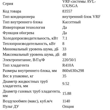
VRF-системы AVL-
Серия
UXJSGA
Код товара
83557
Тип кондиционера
внутренний блок VRF
Тип внутреннего блока
Кассетный
Инверторная технология
Да
Функция обогрева
Да
Холодопроизводительность, кВт
7.1
Теплопроизводительность, кВт
8
Минимальный уровень шума, дБ
33
Максимальный уровень шума, дБ
48
Электропитание, В/Гц/Ф
220/50/1
Тип хладагента
R410A
Размеры внутреннего блока, мм
860x630x298
Вес в упаковке, кг
35
Диаметр жидкостных труб
9.52
хладагента, мм
Диаметр газовых труб хладагента,
15.88
мм
Воздухообмен (макс), куб.м/ч
1140
Пульт ДУ
Опция