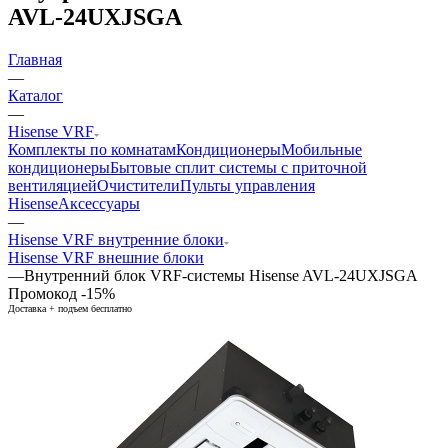
AVL-24UXJSGA
Главная
—
Каталог
—
Hisense VRF
Комплекты по комнатам
Кондиционеры
Мобильные
кондиционеры
Бытовые сплит системы с приточной
вентиляцией
Очистители
Пульты управления
Hisense
Аксессуары
—
Hisense VRF внутренние блоки
Hisense VRF внешние блоки
—
Внутренний блок VRF-системы Hisense AVL-24UXJSGA
Промокод -15%
Доставка + подъем бесплатно