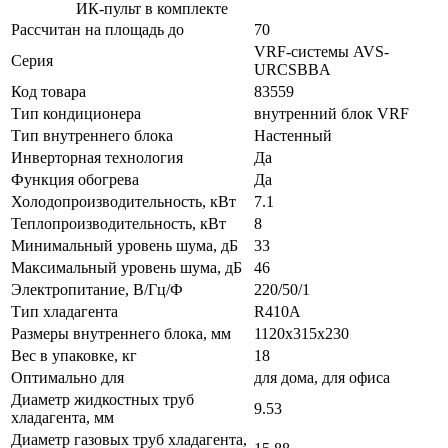
ИК-пульт в комплекте
Рассчитан на площадь до
70
VRF-системы AVS-
Серия
URCSBBA
Код товара
83559
Тип кондиционера
внутренний блок VRF
Тип внутреннего блока
Настенный
Инверторная технология
Да
Функция обогрева
Да
Холодопроизводительность, кВт
7.1
Теплопроизводительность, кВт
8
Минимальный уровень шума, дБ
33
Максимальный уровень шума, дБ
46
Электропитание, В/Гц/Ф
220/50/1
Тип хладагента
R410A
Размеры внутреннего блока, мм
1120x315x230
Вес в упаковке, кг
18
Оптимально для
для дома, для офиса
Диаметр жидкостных труб
9.53
хладагента, мм
Диаметр газовых труб хладагента,