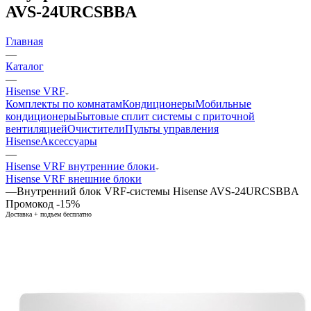
AVS-24URCSBBA
Главная
—
Каталог
—
Hisense VRF
Комплекты по комнатам
Кондиционеры
Мобильные
кондиционеры
Бытовые сплит системы с приточной
вентиляцией
Очистители
Пульты управления
Hisense
Аксессуары
—
Hisense VRF внутренние блоки
Hisense VRF внешние блоки
—
Внутренний блок VRF-системы Hisense AVS-24URCSBBA
Промокод -15%
Доставка + подъем бесплатно