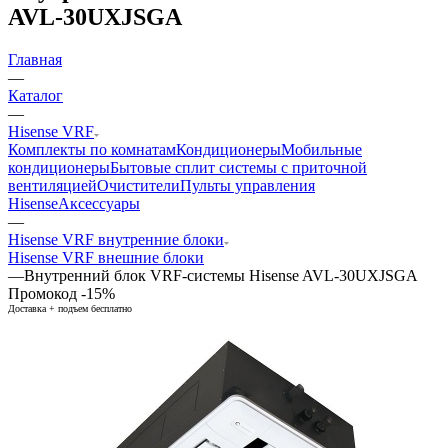
AVL-30UXJSGA
Главная
—
Каталог
—
Hisense VRF
Комплекты по комнатам
Кондиционеры
Мобильные
кондиционеры
Бытовые сплит системы с приточной
вентиляцией
Очистители
Пульты управления
Hisense
Аксессуары
—
Hisense VRF внутренние блоки
Hisense VRF внешние блоки
—
Внутренний блок VRF-системы Hisense AVL-30UXJSGA
Промокод -15%
Доставка + подъем бесплатно