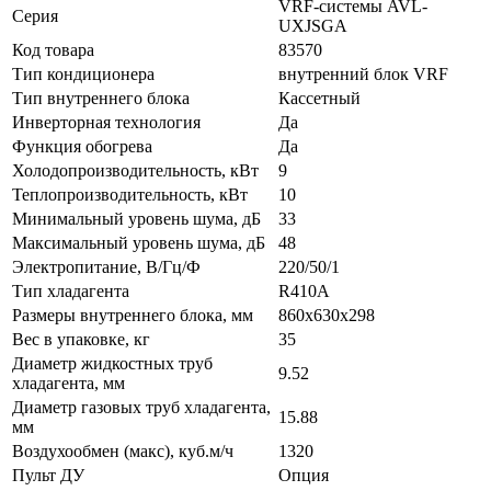
VRF-системы AVL-
Серия
UXJSGA
Код товара
83570
Тип кондиционера
внутренний блок VRF
Тип внутреннего блока
Кассетный
Инверторная технология
Да
Функция обогрева
Да
Холодопроизводительность, кВт
9
Теплопроизводительность, кВт
10
Минимальный уровень шума, дБ
33
Максимальный уровень шума, дБ
48
Электропитание, В/Гц/Ф
220/50/1
Тип хладагента
R410A
Размеры внутреннего блока, мм
860x630x298
Вес в упаковке, кг
35
Диаметр жидкостных труб
9.52
хладагента, мм
Диаметр газовых труб хладагента,
15.88
мм
Воздухообмен (макс), куб.м/ч
1320
Пульт ДУ
Опция