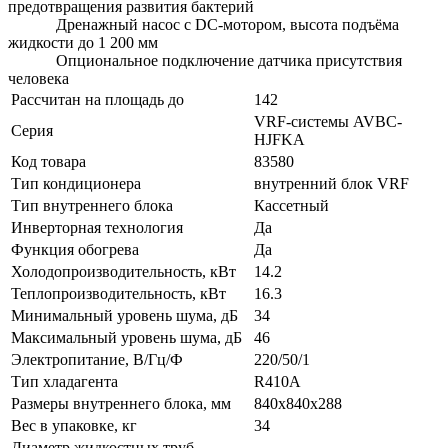
предотвращения развития бактерий
Дренажный насос с DC-мотором, высота подъёма
жидкости до 1 200 мм
Опциональное подключение датчика присутствия
человека
Рассчитан на площадь до
142
VRF-системы AVBC-
Серия
HJFKA
Код товара
83580
Тип кондиционера
внутренний блок VRF
Тип внутреннего блока
Кассетный
Инверторная технология
Да
Функция обогрева
Да
Холодопроизводительность, кВт
14.2
Теплопроизводительность, кВт
16.3
Минимальный уровень шума, дБ
34
Максимальный уровень шума, дБ
46
Электропитание, В/Гц/Ф
220/50/1
Тип хладагента
R410A
Размеры внутреннего блока, мм
840x840x288
Вес в упаковке, кг
34
Диаметр жидкостных труб