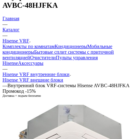
AVBC-48HJFKA
Главная
—
Каталог
—
Hisense VRF
Комплекты по комнатам
Кондиционеры
Мобильные
кондиционеры
Бытовые сплит системы с приточной
вентиляцией
Очистители
Пульты управления
Hisense
Аксессуары
—
Hisense VRF внутренние блоки
Hisense VRF внешние блоки
—
Внутренний блок VRF-системы Hisense AVBC-48HJFKA
Промокод -15%
Доставка + подъем бесплатно