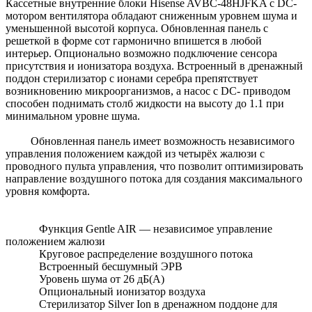
Кассетные внутренние блоки Hisense AVBC-48HJFKA с DC-
мотором вентилятора обладают сниженным уровнем шума и
уменьшенной высотой корпуса. Обновленная панель с
решеткой в форме сот гармонично впишется в любой
интерьер. Опционально возможно подключение сенсора
присутствия и ионизатора воздуха. Встроенный в дренажный
поддон стерилизатор с ионами серебра препятствует
возникновению микроорганизмов, а насос с DC- приводом
способен поднимать столб жидкости на высоту до 1.1 при
минимальном уровне шума.
Обновленная панель имеет возможность независимого
управления положением каждой из четырёх жалюзи с
проводного пульта управления, что позволит оптимизировать
направление воздушного потока для создания максимального
уровня комфорта.
Функция Gentle AIR — независимое управление
положением жалюзи
Круговое распределение воздушного потока
Встроенный бесшумный ЭРВ
Уровень шума от 26 дБ(А)
Опциональный ионизатор воздуха
Стерилизатор Silver Ion в дренажном поддоне для