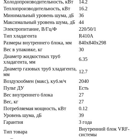
Холодопроизводительность, кВт
14.2
Теплопроизводительность, кВт
16.2
Минимальный уровень шума, дБ
36
Максимальный уровень шума, дБ
44
Электропитание, В/Гц/Ф
220/50/1
Тип хладагента
R410A
Размеры внутреннего блока, мм
840x840x298
Вес в упаковке, кг
30
Диаметр жидкостных труб
6.35
хладагента, мм
Диаметр газовых труб хладагента,
12.7
мм
Воздухообмен (макс), куб.м/ч
2040
Пульт ДУ
Есть
Вес внутреннего блока
27
Вес, кг
27
Потребляемая мощность, кВт
0.12
Уровень шума, дБ
39
Гарантия
3 года
Внутренний блок VRF-
Тип товара
системы