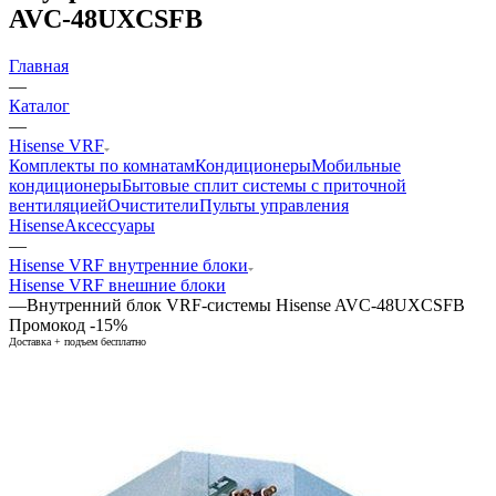
AVC-48UXCSFB
Главная
—
Каталог
—
Hisense VRF
Комплекты по комнатам
Кондиционеры
Мобильные
кондиционеры
Бытовые сплит системы с приточной
вентиляцией
Очистители
Пульты управления
Hisense
Аксессуары
—
Hisense VRF внутренние блоки
Hisense VRF внешние блоки
—
Внутренний блок VRF-системы Hisense AVC-48UXCSFB
Промокод -15%
Доставка + подъем бесплатно