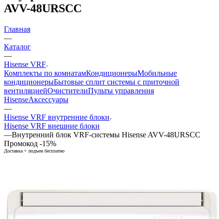
AVV-48URSCC
Главная
—
Каталог
—
Hisense VRF
Комплекты по комнатам
Кондиционеры
Мобильные
кондиционеры
Бытовые сплит системы с приточной
вентиляцией
Очистители
Пульты управления
Hisense
Аксессуары
—
Hisense VRF внутренние блоки
Hisense VRF внешние блоки
—
Внутренний блок VRF-системы Hisense AVV-48URSCC
Промокод -15%
Доставка + подъем бесплатно