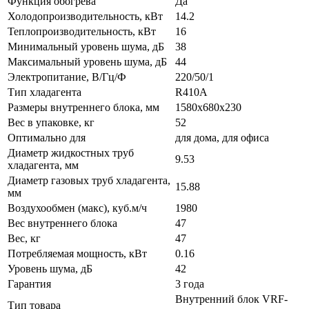
Функция обогрева
Да
Холодопроизводительность, кВт
14.2
Теплопроизводительность, кВт
16
Минимальный уровень шума, дБ
38
Максимальный уровень шума, дБ
44
Электропитание, В/Гц/Ф
220/50/1
Тип хладагента
R410A
Размеры внутреннего блока, мм
1580x680x230
Вес в упаковке, кг
52
Оптимально для
для дома, для офиса
Диаметр жидкостных труб
9.53
хладагента, мм
Диаметр газовых труб хладагента,
15.88
мм
Воздухообмен (макс), куб.м/ч
1980
Вес внутреннего блока
47
Вес, кг
47
Потребляемая мощность, кВт
0.16
Уровень шума, дБ
42
Гарантия
3 года
Внутренний блок VRF-
Тип товара