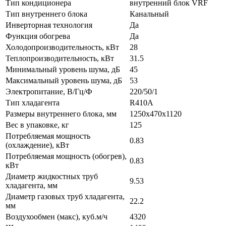
Тип кондиционера
внутренний блок VRF
Тип внутреннего блока
Канальный
Инверторная технология
Да
Функция обогрева
Да
Холодопроизводительность, кВт
28
Теплопроизводительность, кВт
31.5
Минимальный уровень шума, дБ
45
Максимальный уровень шума, дБ
53
Электропитание, В/Гц/Ф
220/50/1
Тип хладагента
R410A
Размеры внутреннего блока, мм
1250x470x1120
Вес в упаковке, кг
125
Потребляемая мощность
0.83
(охлаждение), кВт
Потребляемая мощность (обогрев),
0.83
кВт
Диаметр жидкостных труб
9.53
хладагента, мм
Диаметр газовых труб хладагента,
22.2
мм
Воздухообмен (макс), куб.м/ч
4320