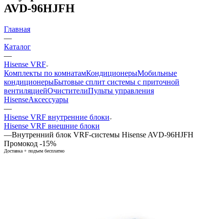
AVD-96HJFH
Главная
—
Каталог
—
Hisense VRF
Комплекты по комнатам
Кондиционеры
Мобильные
кондиционеры
Бытовые сплит системы с приточной
вентиляцией
Очистители
Пульты управления
Hisense
Аксессуары
—
Hisense VRF внутренние блоки
Hisense VRF внешние блоки
—
Внутренний блок VRF-системы Hisense AVD-96HJFH
Промокод -15%
Доставка + подъем бесплатно