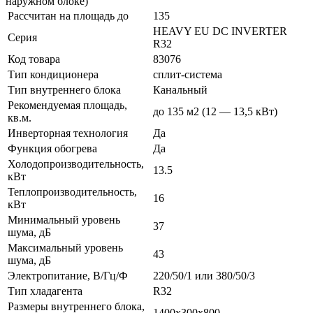
наружном блоке)
Рассчитан на площадь до
135
HEAVY EU DC INVERTER
Серия
R32
Код товара
83076
Тип кондиционера
сплит-система
Тип внутреннего блока
Канальный
Рекомендуемая площадь,
до 135 м2 (12 — 13,5 кВт)
кв.м.
Инверторная технология
Да
Функция обогрева
Да
Холодопроизводительность,
13.5
кВт
Теплопроизводительность,
16
кВт
Минимальный уровень
37
шума, дБ
Максимальный уровень
43
шума, дБ
Электропитание, В/Гц/Ф
220/50/1 или 380/50/3
Тип хладагента
R32
Размеры внутреннего блока,
1400x300x800