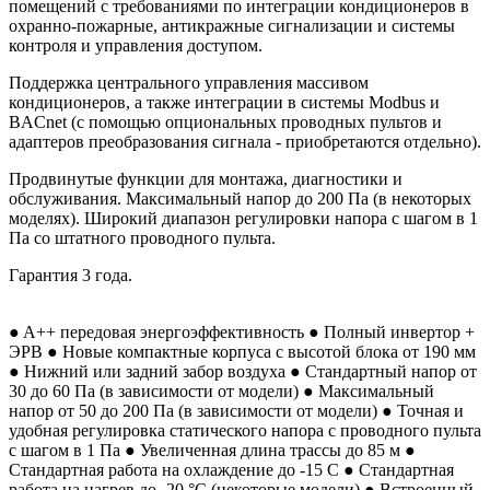
помещений с требованиями по интеграции кондиционеров в
охранно-пожарные, антикражные сигнализации и системы
контроля и управления доступом.
Поддержка центрального управления массивом
кондиционеров, а также интеграции в системы Modbus и
BACnet (с помощью опциональных проводных пультов и
адаптеров преобразования сигнала - приобретаются отдельно).
Продвинутые функции для монтажа, диагностики и
обслуживания. Максимальный напор до 200 Па (в некоторых
моделях). Широкий диапазон регулировки напора с шагом в 1
Па со штатного проводного пульта.
Гарантия 3 года.
● A++ передовая энергоэффективность ● Полный инвертор +
ЭРВ ● Новые компактные корпуса с высотой блока от 190 мм
● Нижний или задний забор воздуха ● Стандартный напор от
30 до 60 Па (в зависимости от модели) ● Максимальный
напор от 50 до 200 Па (в зависимости от модели) ● Точная и
удобная регулировка статического напора с проводного пульта
с шагом в 1 Па ● Увеличенная длина трассы до 85 м ●
Стандартная работа на охлаждение до -15 С ● Стандартная
работа на нагрев до -20 °С (некоторые модели) ● Встроенный