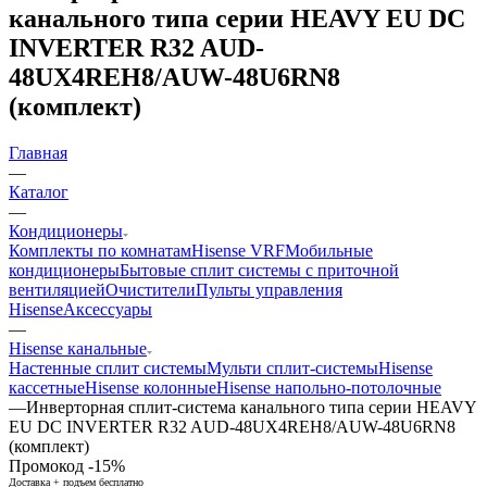
канального типа серии HEAVY EU DC
INVERTER R32 AUD-
48UX4REH8/AUW-48U6RN8
(комплект)
Главная
—
Каталог
—
Кондиционеры
Комплекты по комнатам
Hisense VRF
Мобильные
кондиционеры
Бытовые сплит системы с приточной
вентиляцией
Очистители
Пульты управления
Hisense
Аксессуары
—
Hisense канальные
Настенные сплит системы
Мульти сплит-системы
Hisense
кассетные
Hisense колонные
Hisense напольно-потолочные
—
Инверторная сплит-система канального типа серии HEAVY
EU DC INVERTER R32 AUD-48UX4REH8/AUW-48U6RN8
(комплект)
Промокод -15%
Доставка + подъем бесплатно