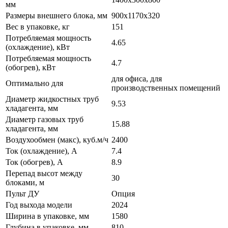
мм
Размеры внешнего блока, мм
900x1170x320
Вес в упаковке, кг
151
Потребляемая мощность
4.65
(охлаждение), кВт
Потребляемая мощность
4.7
(обогрев), кВт
для офиса, для
Оптимально для
производственных помещений
Диаметр жидкостных труб
9.53
хладагента, мм
Диаметр газовых труб
15.88
хладагента, мм
Воздухообмен (макс), куб.м/ч
2400
Ток (охлаждение), А
7.4
Ток (обогрев), А
8.9
Перепад высот между
30
блоками, м
Пульт ДУ
Опция
Год выхода модели
2024
Ширина в упаковке, мм
1580
Глубина в упаковке, мм
810