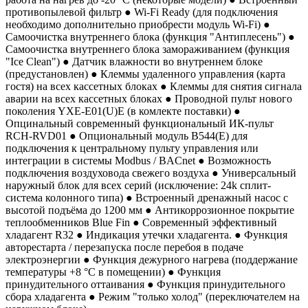
противопылевой фильтр ● Wi-Fi Ready (для подключения
необходимо дополнительно приобрести модуль Wi-Fi) ●
Самоочистка внутреннего блока (функция "Антиплесень") ●
Самоочистка внутреннего блока замораживанием (функция
"Ice Clean") ● Датчик влажности во внутреннем блоке
(предустановлен) ● Клеммы удаленного управления (карта
гостя) на всех кассетных блоках ● Клеммы для снятия сигнала
аварии на всех кассетных блоках ● Проводной пульт нового
поколения YXE-E01(U)E (в комлекте поставки) ●
Опцинальный современный функциональный ИК-пульт
RCH-RVD01 ● Опциональный модуль B544(E) для
подключения к центральному пульту управления или
интеграции в системы Modbus / BACnet ● Возможность
подключения воздуховода свежего воздуха ● Универсальный
наружный блок для всех серий (исключение: 24k сплит-
система колонного типа) ● Встроенный дренажный насос с
высотой подъёма до 1200 мм ● Антикоррозионное покрытие
теплообменников Blue Fin ● Современный эффективный
хладагент R32 ● Индикация утечки хладагента. ● Функция
авторестарта / перезапуска после перебоя в подаче
электроэнергии ● Функция дежурного нагрева (поддержание
температуры +8 °С в помещении) ● Функция
принудительного оттаивания ● Функция принудительного
сбора хладагента ● Режим "только холод" (переключателем на