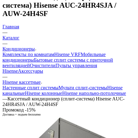
система) Hisense AUC-24HR4SJA /
AUW-24H4SF
Главная
—
Каталог
—
Кондиционеры
Комплекты по комнатам
Hisense VRF
Мобильные
кондиционеры
Бытовые сплит системы с приточной
вентиляцией
Очистители
Пульты управления
Hisense
Аксессуары
—
Hisense кассетные
Настенные сплит системы
Мульти сплит-системы
Hisense
канальные
Hisense колонные
Hisense напольно-потолочные
—
Кассетный кондиционер (сплит-система) Hisense AUC-
24HR4SJA / AUW-24H4SF
Промокод -15%
Доставка + подъем бесплатно