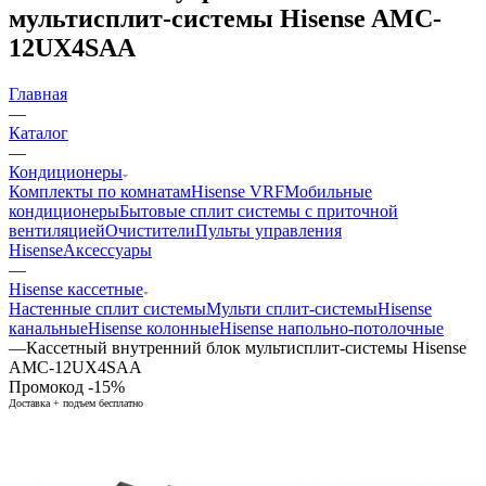
мультисплит-системы Hisense AMC-
12UX4SAA
Главная
—
Каталог
—
Кондиционеры
Комплекты по комнатам
Hisense VRF
Мобильные
кондиционеры
Бытовые сплит системы с приточной
вентиляцией
Очистители
Пульты управления
Hisense
Аксессуары
—
Hisense кассетные
Настенные сплит системы
Мульти сплит-системы
Hisense
канальные
Hisense колонные
Hisense напольно-потолочные
—
Кассетный внутренний блок мультисплит-системы Hisense
AMC-12UX4SAA
Промокод -15%
Доставка + подъем бесплатно