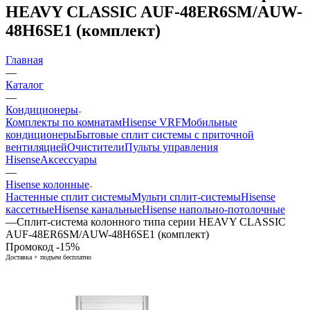
HEAVY CLASSIC AUF-48ER6SM/AUW-
48H6SE1 (комплект)
Главная
—
Каталог
—
Кондиционеры
Комплекты по комнатам
Hisense VRF
Мобильные
кондиционеры
Бытовые сплит системы с приточной
вентиляцией
Очистители
Пульты управления
Hisense
Аксессуары
—
Hisense колонные
Настенные сплит системы
Мульти сплит-системы
Hisense
кассетные
Hisense канальные
Hisense напольно-потолочные
—
Сплит-система колонного типа серии HEAVY CLASSIC
AUF-48ER6SM/AUW-48H6SE1 (комплект)
Промокод -15%
Доставка + подъем бесплатно