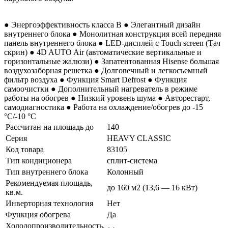
● Энергоэффективность класса B ● Элегантный дизайн
внутреннего блока ● Монолитная конструкция всей передняя
панель внутреннего блока ● LED-дисплей с Touch screen (Тач
скрин) ● 4D AUTO Air (автоматические вертикальные и
горизонтальные жалюзи) ● Запатентованная Hisense большая
воздухозаборная решетка ● Долговечный и легкосъемный
фильтр воздуха ● Функция Smart Defrost ● Функция
самоочистки ● Дополнительный нагреватель в режиме
работы на обогрев ● Низкий уровень шума ● Авторестарт,
самодиагностика ● Работа на охлаждение/обогрев до -15
°С/-10 °С
Рассчитан на площадь до
140
Серия
HEAVY CLASSIC
Код товара
83105
Тип кондиционера
сплит-система
Тип внутреннего блока
Колонный
Рекомендуемая площадь,
до 160 м2 (13,6 — 16 кВт)
кв.м.
Инверторная технология
Нет
Функция обогрева
Да
Холодопроизводительность,