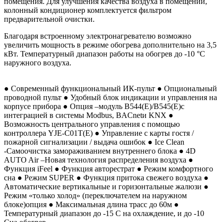
помещения. Для улучшения качества воздуха в помещении,
колонный кондиционер комплектуется фильтром
предварительной очистки.
Благодаря встроенному электронагревателю возможно
увеличить мощность в режиме обогрева дополнительно на 3,5
кВт. Температурный диапазон работы на обогрев до -10 °С
наружного воздуха.
● Современный функциональный ИК-пульт ● Опциональный
проводной пульт ● Удобный блок индикации и управления на
корпусе прибора ● Опция –модуль B544(E)/B545(E)с
интеграцией в системы Modbus, BACnetи KNX ●
Возможность центрального управления с помощью
контроллера YJE-C01T(E) ● Управление с карты гостя /
пожарной сигнализации / выдача ошибок ● Ice Clean
-Самоочистка замораживанием внутреннего блока ● 4D
AUTO Air –Новая технология распределения воздуха ●
Функция iFeel ● Функция авторестрат ● Режим комфортного
сна ● Режим SUPER ● Функция притока свежего воздуха ●
Автоматические вертикальные и горизонтальные жалюзи ●
Режим «только холод» (переключателем на наружном
блоке)опция ● Максимальная длина трасс до 60м ●
Температурный диапазон до -15 С на охлаждение, и до -10