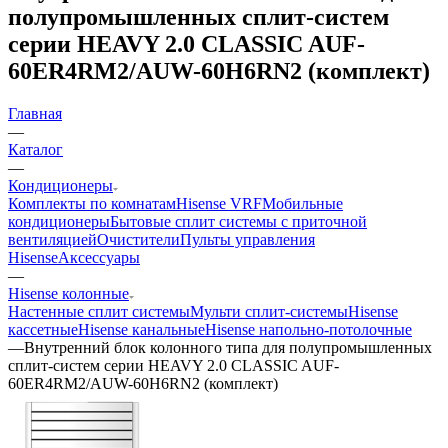
полупромышленных сплит-систем
серии HEAVY 2.0 CLASSIC AUF-
60ER4RM2/AUW-60H6RN2 (комплект)
Главная
—
Каталог
—
Кондиционеры
Комплекты по комнатам
Hisense VRF
Мобильные
кондиционеры
Бытовые сплит системы с приточной
вентиляцией
Очистители
Пульты управления
Hisense
Аксессуары
—
Hisense колонные
Настенные сплит системы
Мульти сплит-системы
Hisense
кассетные
Hisense канальные
Hisense напольно-потолочные
—
Внутренний блок колонного типа для полупромышленных
сплит-систем серии HEAVY 2.0 CLASSIC AUF-
60ER4RM2/AUW-60H6RN2 (комплект)