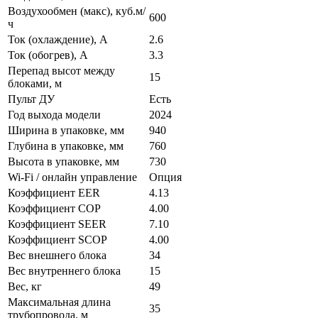
Воздухообмен (макс), куб.м/
600
ч
Ток (охлаждение), А
2.6
Ток (обогрев), А
3.3
Перепад высот между
15
блоками, м
Пульт ДУ
Есть
Год выхода модели
2024
Ширина в упаковке, мм
940
Глубина в упаковке, мм
760
Высота в упаковке, мм
730
Wi-Fi / онлайн управление
Опция
Коэффициент EER
4.13
Коэффициент COP
4.00
Коэффициент SEER
7.10
Коэффициент SCOP
4.00
Вес внешнего блока
34
Вес внутреннего блока
15
Вес, кг
49
Максимальная длина
35
трубопровода, м