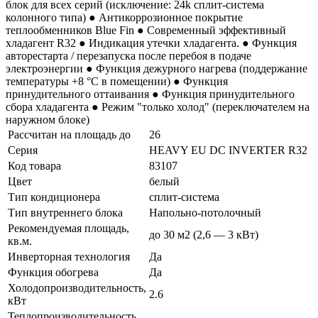
блок для всех серий (исключение: 24k сплит-система
колонного типа) ● Антикоррозионное покрытие
теплообменников Blue Fin ● Современный эффективный
хладагент R32 ● Индикация утечки хладагента. ● Функция
авторестарта / перезапуска после перебоя в подаче
электроэнергии ● Функция дежурного нагрева (поддержание
температуры +8 °С в помещении) ● Функция
принудительного оттаивания ● Функция принудительного
сбора хладагента ● Режим "только холод" (переключателем на
наружном блоке)
Рассчитан на площадь до
26
Серия
HEAVY EU DC INVERTER R32
Код товара
83107
Цвет
белый
Тип кондиционера
сплит-система
Тип внутреннего блока
Напольно-потолочный
Рекомендуемая площадь,
до 30 м2 (2,6 — 3 кВт)
кв.м.
Инверторная технология
Да
Функция обогрева
Да
Холодопроизводительность,
2.6
кВт
Теплопроизводительность,