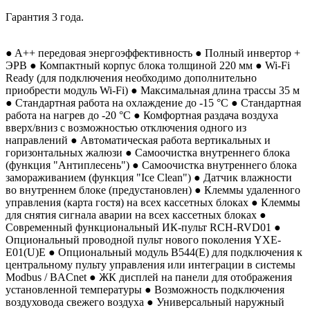
Гарантия 3 года.
● A++ передовая энергоэффективность ● Полный инвертор +
ЭРВ ● Компактный корпус блока толщиной 220 мм ● Wi-Fi
Ready (для подключения необходимо дополнительно
приобрести модуль Wi-Fi) ● Максимальная длина трассы 35 м
● Стандартная работа на охлаждение до -15 °С ● Стандартная
работа на нагрев до -20 °С ● Комфортная раздача воздуха
вверх/вниз с возможностью отключения одного из
направлений ● Автоматическая работа вертикальных и
горизонтальных жалюзи ● Самоочистка внутреннего блока
(функция "Антиплесень") ● Самоочистка внутреннего блока
замораживанием (функция "Ice Clean") ● Датчик влажности
во внутреннем блоке (предустановлен) ● Клеммы удаленного
управления (карта гостя) на всех кассетных блоках ● Клеммы
для снятия сигнала аварии на всех кассетных блоках ●
Современный функциональный ИК-пульт RCH-RVD01 ●
Опциональный проводной пульт нового поколения YXE-
E01(U)E ● Опциональный модуль B544(E) для подключения к
центральному пульту управления или интеграции в системы
Modbus / BACnet ● ЖК дисплей на панели для отображения
установленной температуры ● Возможность подключения
воздуховода свежего воздуха ● Универсальный наружный