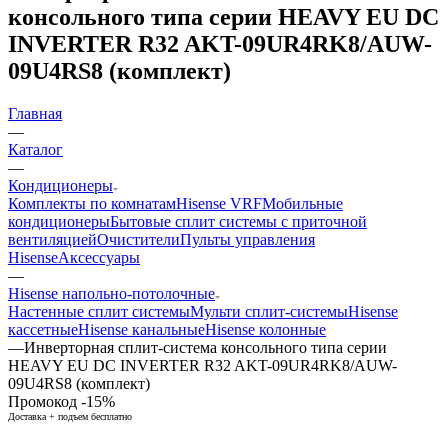
консольного типа серии HEAVY EU DC
INVERTER R32 AKT-09UR4RK8/AUW-
09U4RS8 (комплект)
Главная
—
Каталог
—
Кондиционеры
Комплекты по комнатам
Hisense VRF
Мобильные
кондиционеры
Бытовые сплит системы с приточной
вентиляцией
Очистители
Пульты управления
Hisense
Аксессуары
—
Hisense напольно-потолочные
Настенные сплит системы
Мульти сплит-системы
Hisense
кассетные
Hisense канальные
Hisense колонные
—
Инверторная сплит-система консольного типа серии
HEAVY EU DC INVERTER R32 AKT-09UR4RK8/AUW-
09U4RS8 (комплект)
Промокод -15%
Доставка + подъем бесплатно