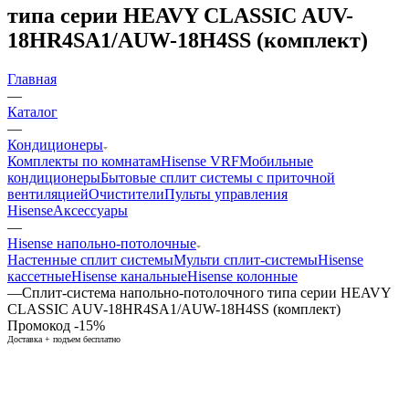
типа серии HEAVY CLASSIC AUV-
18HR4SA1/AUW-18H4SS (комплект)
Главная
—
Каталог
—
Кондиционеры
Комплекты по комнатам
Hisense VRF
Мобильные
кондиционеры
Бытовые сплит системы с приточной
вентиляцией
Очистители
Пульты управления
Hisense
Аксессуары
—
Hisense напольно-потолочные
Настенные сплит системы
Мульти сплит-системы
Hisense
кассетные
Hisense канальные
Hisense колонные
—
Сплит-система напольно-потолочного типа серии HEAVY
CLASSIC AUV-18HR4SA1/AUW-18H4SS (комплект)
Промокод -15%
Доставка + подъем бесплатно