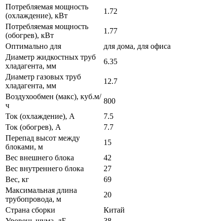
Потребляемая мощность
1.72
(охлаждение), кВт
Потребляемая мощность
1.77
(обогрев), кВт
Оптимально для
для дома, для офиса
Диаметр жидкостных труб
6.35
хладагента, мм
Диаметр газовых труб
12.7
хладагента, мм
Воздухообмен (макс), куб.м/
800
ч
Ток (охлаждение), А
7.5
Ток (обогрев), А
7.7
Перепад высот между
15
блоками, м
Вес внешнего блока
42
Вес внутреннего блока
27
Вес, кг
69
Максимальная длина
20
трубопровода, м
Страна сборки
Китай
Уровень шума, дБ
38