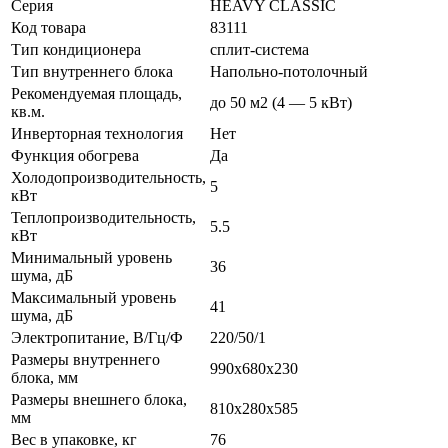
Серия
HEAVY CLASSIC
Код товара
83111
Тип кондиционера
сплит-система
Тип внутреннего блока
Напольно-потолочный
Рекомендуемая площадь,
до 50 м2 (4 — 5 кВт)
кв.м.
Инверторная технология
Нет
Функция обогрева
Да
Холодопроизводительность,
5
кВт
Теплопроизводительность,
5.5
кВт
Минимальный уровень
36
шума, дБ
Максимальный уровень
41
шума, дБ
Электропитание, В/Гц/Ф
220/50/1
Размеры внутреннего
990x680x230
блока, мм
Размеры внешнего блока,
810x280x585
мм
Вес в упаковке, кг
76