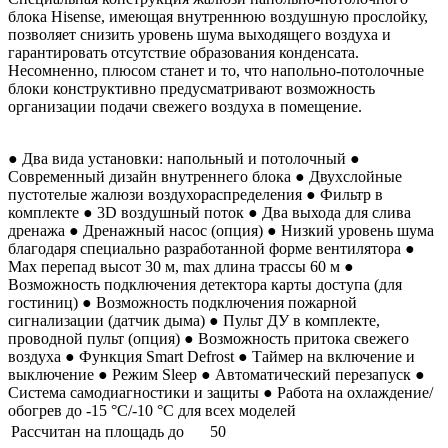
блока Hisense, имеющая внутреннюю воздушную прослойку,
позволяет снизить уровень шума выходящего воздуха и
гарантировать отсутствие образования конденсата.
Несомненно, плюсом станет и то, что напольно-потолочные
блоки конструктивно предусматривают возможность
организации подачи свежего воздуха в помещение.
● Два вида установки: напольный и потолочный ●
Современный дизайн внутреннего блока ● Двухслойные
пустотелые жалюзи воздухораспределения ● Фильтр в
комплекте ● 3D воздушный поток ● Два выхода для слива
дренажа ● Дренажный насос (опция) ● Низкий уровень шума
благодаря специально разработанной форме вентилятора ●
Max перепад высот 30 м, max длина трассы 60 м ●
Возможность подключения детектора карты доступа (для
гостиниц) ● Возможность подключения пожарной
сигнализации (датчик дыма) ● Пульт ДУ в комплекте,
проводной пульт (опция) ● Возможность притока свежего
воздуха ● Функция Smart Defrost ● Таймер на включение и
выключение ● Режим Sleep ● Автоматический перезапуск ●
Система самодиагностики и защиты ● Работа на охлаждение/
обогрев до -15 °С/-10 °С для всех моделей
Рассчитан на площадь до
50