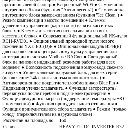
противопылевой фильтр ● Встроенный Wi-Fi ● Самоочистка
внутреннего блока (функция "Антиплесень") ● Самоочистка
внутреннего блока замораживанием (функция "Ice Clean") ●
Режим компенсации высоты помещений ● Клеммы
удаленного управления (карта гостя) на всех кассетных
блоках ● Клеммы для снятия сигнала аварии на всех
кассетных блоках ● Современный функциональный ИК-пульт
RCH-RVD01 ● Опциональный проводной пульт нового
поколения YXE-E01(U)E ● Опциональный модуль B544(E)
для подключения к центральному пульту управления или
интеграции в системы Modbus / BACnet ● Светодиодный
блок на панели с индикацией режимов работы (для всех
моделей) ● Возможность подключения воздуховода свежего
воздуха ● Универсальный наружный блок для всех серий
(исключение: 24k сплит-система колонного типа) ●
Антикоррозионное покрытие теплообменников Blue Fin ●
Индикация утечки хладагента. ● Функция авторестарта /
перезапуска после перебоя в подаче электроэнергии ●
Функция дежурного нагрева (поддержание температуры +8 С
в помещении) ● Функция принудительного оттаивания ●
Функция принудительного сбора хладагента ● Режим "только
холод" (переключателем на наружном блоке)
Рассчитан на площадь до
160
Серия
HEAVY EU DC INVERTER R32