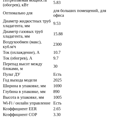
Потребляемая мощность
5.83
(обогрев), кВт
для больших помещений, для
Оптимально для
офиса
Диаметр жидкостных труб
9.53
хладагента, мм
Диаметр газовых труб
15.88
хладагента, мм
Воздухообмен (макс),
2300
куб.м/ч
Ток (охлаждение), А
10.7
Ток (обогрев), А
9.7
Перепад высот между
30
блоками, м
Пульт ДУ
Есть
Год выхода модели
2025
Ширина в упаковке, мм
1690
Глубина в упаковке, мм
890
Высота в упаковке, мм
1005
Wi-Fi / онлайн управление
Есть
Коэффициент EER
2.65
Коэффициент COP
3.30