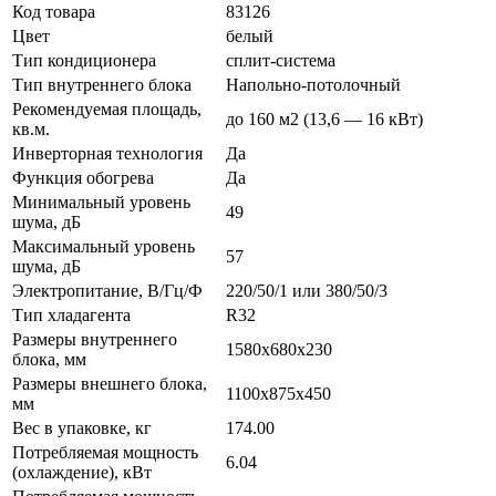
Код товара
83126
Цвет
белый
Тип кондиционера
сплит-система
Тип внутреннего блока
Напольно-потолочный
Рекомендуемая площадь,
до 160 м2 (13,6 — 16 кВт)
кв.м.
Инверторная технология
Да
Функция обогрева
Да
Минимальный уровень
49
шума, дБ
Максимальный уровень
57
шума, дБ
Электропитание, В/Гц/Ф
220/50/1 или 380/50/3
Тип хладагента
R32
Размеры внутреннего
1580x680x230
блока, мм
Размеры внешнего блока,
1100x875x450
мм
Вес в упаковке, кг
174.00
Потребляемая мощность
6.04
(охлаждение), кВт