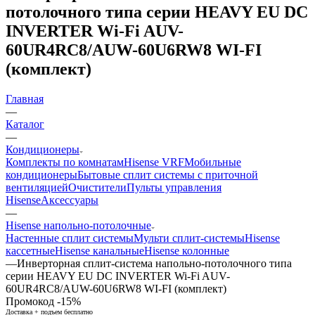
потолочного типа серии HEAVY EU DC
INVERTER Wi-Fi AUV-
60UR4RC8/AUW-60U6RW8 WI-FI
(комплект)
Главная
—
Каталог
—
Кондиционеры
Комплекты по комнатам
Hisense VRF
Мобильные
кондиционеры
Бытовые сплит системы с приточной
вентиляцией
Очистители
Пульты управления
Hisense
Аксессуары
—
Hisense напольно-потолочные
Настенные сплит системы
Мульти сплит-системы
Hisense
кассетные
Hisense канальные
Hisense колонные
—
Инверторная сплит-система напольно-потолочного типа
серии HEAVY EU DC INVERTER Wi-Fi AUV-
60UR4RC8/AUW-60U6RW8 WI-FI (комплект)
Промокод -15%
Доставка + подъем бесплатно