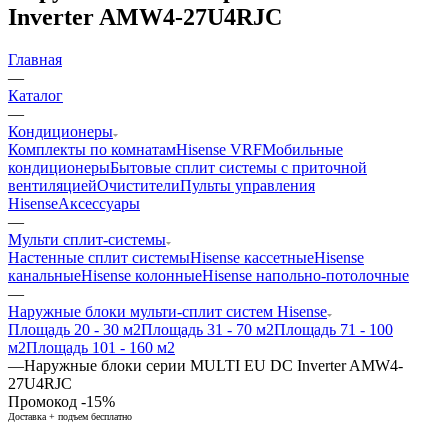
Inverter AMW4-27U4RJC
Главная
—
Каталог
—
Кондиционеры
Комплекты по комнатам
Hisense VRF
Мобильные
кондиционеры
Бытовые сплит системы с приточной
вентиляцией
Очистители
Пульты управления
Hisense
Аксессуары
—
Мульти сплит-системы
Настенные сплит системы
Hisense кассетные
Hisense
канальные
Hisense колонные
Hisense напольно-потолочные
—
Наружные блоки мульти-сплит систем Hisense
Площадь 20 - 30 м2
Площадь 31 - 70 м2
Площадь 71 - 100
м2
Площадь 101 - 160 м2
—
Наружные блоки серии MULTI EU DC Inverter AMW4-
27U4RJC
Промокод -15%
Доставка + подъем бесплатно