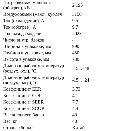
Потребляемая мощность
2.195
(обогрев), кВт
Воздухообмен (макс), куб.м/ч
3150
Ток (охлаждение), А
9.5
Ток (обогрев), А
9.7
Год выхода модели
2023
Число внутр. блоков
4
Ширина в упаковке, мм
990
Глубина в упаковке, мм
450
Высота в упаковке, мм
730
Диапазон рабочих температур
-15...+48
(воздух, охл), °C
Диапазон рабочих температур
-15...+24
(воздух, нагр), °C
Коэффициент EER
3.73
Коэффициент COP
4.1
Коэффициент SEER
7.7
Коэффициент SCOP
4.4
Вес внешнего блока
48
Вес, кг
48
Страна сборки
Китай