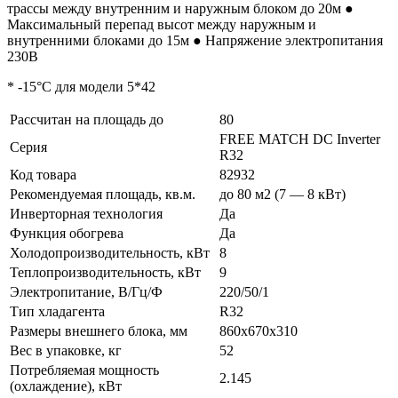
трассы между внутренним и наружным блоком до 20м ●
Максимальный перепад высот между наружным и
внутренними блоками до 15м ● Напряжение электропитания
230В
* -15°C для модели 5*42
Рассчитан на площадь до
80
FREE MATCH DC Inverter
Серия
R32
Код товара
82932
Рекомендуемая площадь, кв.м.
до 80 м2 (7 — 8 кВт)
Инверторная технология
Да
Функция обогрева
Да
Холодопроизводительность, кВт
8
Теплопроизводительность, кВт
9
Электропитание, В/Гц/Ф
220/50/1
Тип хладагента
R32
Размеры внешнего блока, мм
860x670x310
Вес в упаковке, кг
52
Потребляемая мощность
2.145
(охлаждение), кВт