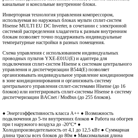
канальные и консольные внутренние блоки.
Инверторная технология управления компрессором,
используемая во наружных блоках мульти сплит-систем
Hisense MULTI EU DC Inverter, в сочетании с электронной
системой распределения хладагента к разным внутренним
блокам позволяет точно поддерживать индивидуальные
температурные настройки в разных помещения.
Схема управления с использованием индивидуальных
проводных пультов YXE-E01U(E) и адаптера для
подключения сплит-систем Hisense к системам центрального
управления и диспетчеризации B544(E) позволяет
организовывать индивидуальное управление кондиционером
в зоне кондиционирования и организовать систему
центрального управления сплит-системами Hisense (до 16
блоков) или интегрировать сплит-системы Hisense в систему
диспетчеризации BACnet / Modbus (до 255 блоков).
● Энергоэффективность класса А++ ● Возможность
подключения до 5-ти внутренних блоков ● Работа на обогрев
при t наружного воздуха до -20°C* ●
Холодопроизводительность от 4,1 до 12,5 кВт ● Суммарная
длина трассы всех блоков до 80м ● Максимальная длина