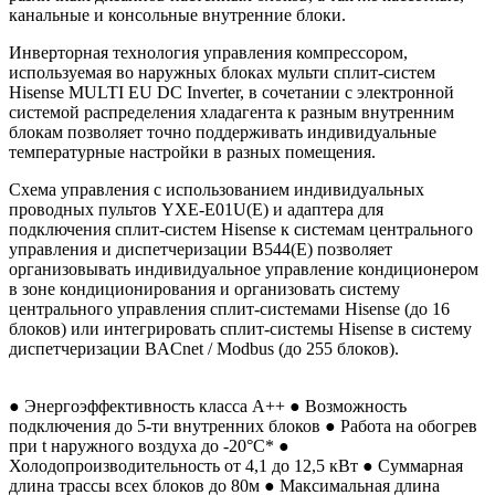
канальные и консольные внутренние блоки.
Инверторная технология управления компрессором,
используемая во наружных блоках мульти сплит-систем
Hisense MULTI EU DC Inverter, в сочетании с электронной
системой распределения хладагента к разным внутренним
блокам позволяет точно поддерживать индивидуальные
температурные настройки в разных помещения.
Схема управления с использованием индивидуальных
проводных пультов YXE-E01U(E) и адаптера для
подключения сплит-систем Hisense к системам центрального
управления и диспетчеризации B544(E) позволяет
организовывать индивидуальное управление кондиционером
в зоне кондиционирования и организовать систему
центрального управления сплит-системами Hisense (до 16
блоков) или интегрировать сплит-системы Hisense в систему
диспетчеризации BACnet / Modbus (до 255 блоков).
● Энергоэффективность класса А++ ● Возможность
подключения до 5-ти внутренних блоков ● Работа на обогрев
при t наружного воздуха до -20°C* ●
Холодопроизводительность от 4,1 до 12,5 кВт ● Суммарная
длина трассы всех блоков до 80м ● Максимальная длина