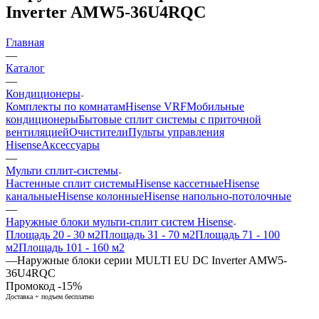
Inverter AMW5-36U4RQC
Главная
—
Каталог
—
Кондиционеры
Комплекты по комнатам
Hisense VRF
Мобильные
кондиционеры
Бытовые сплит системы с приточной
вентиляцией
Очистители
Пульты управления
Hisense
Аксессуары
—
Мульти сплит-системы
Настенные сплит системы
Hisense кассетные
Hisense
канальные
Hisense колонные
Hisense напольно-потолочные
—
Наружные блоки мульти-сплит систем Hisense
Площадь 20 - 30 м2
Площадь 31 - 70 м2
Площадь 71 - 100
м2
Площадь 101 - 160 м2
—
Наружные блоки серии MULTI EU DC Inverter AMW5-
36U4RQC
Промокод -15%
Доставка + подъем бесплатно