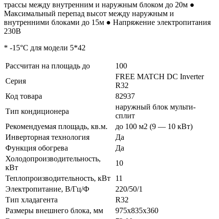
трассы между внутренним и наружным блоком до 20м ●
Максимальный перепад высот между наружным и
внутренними блоками до 15м ● Напряжение электропитания
230В
* -15°C для модели 5*42
Рассчитан на площадь до
100
FREE MATCH DC Inverter
Серия
R32
Код товара
82937
наружный блок мульти-
Тип кондиционера
сплит
Рекомендуемая площадь, кв.м.
до 100 м2 (9 — 10 кВт)
Инверторная технология
Да
Функция обогрева
Да
Холодопроизводительность,
10
кВт
Теплопроизводительность, кВт
11
Электропитание, В/Гц/Ф
220/50/1
Тип хладагента
R32
Размеры внешнего блока, мм
975x835x360