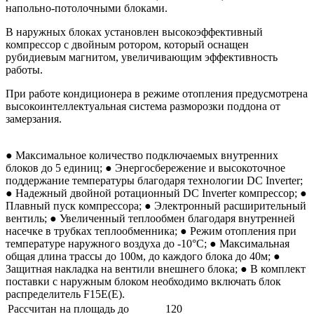
напольно-потолочными блоками.
В наружных блоках установлен высокоэффективный
компрессор с двойным ротором, который оснащен
рубидиевым магнитом, увеличивающим эффективность
работы.
При работе кондиционера в режиме отопления предусмотрена
высокоинтеллектуальная система разморозки поддона от
замерзания.
● Максимальное количество подключаемых внутренних
блоков до 5 единиц; ● Энергосбережение и высокоточное
поддержание температуры благодаря технологии DC Inverter;
● Надежный двойной ротационный DC Inverter компрессор; ●
Плавный пуск компрессора; ● Электронный расширительный
вентиль; ● Увеличенный теплообмен благодаря внутренней
насечке в трубках теплообменника; ● Режим отопления при
температуре наружного воздуха до -10°С; ● Максимальная
общая длина трассы до 100м, до каждого блока до 40м; ●
Защитная накладка на вентили внешнего блока; ● В комплект
поставки с наружным блоком необходимо включать блок
распределитель F15E(E).
Рассчитан на площадь до
120