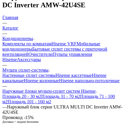
DC Inverter AMW-42U4SE
Главная
—
Каталог
—
Кондиционеры
Комплекты по комнатам
Hisense VRF
Мобильные
кондиционеры
Бытовые сплит системы с приточной
вентиляцией
Очистители
Пульты управления
Hisense
Аксессуары
—
Мульти сплит-системы
Настенные сплит системы
Hisense кассетные
Hisense
канальные
Hisense колонные
Hisense напольно-потолочные
—
Наружные блоки мульти-сплит систем Hisense
Площадь 20 - 30 м2
Площадь 31 - 70 м2
Площадь 71 - 100
м2
Площадь 101 - 160 м2
—
Наружный блок серии ULTRA MULTI DC Inverter AMW-
42U4SE
Промокод -15%
Доставка + подъем бесплатно