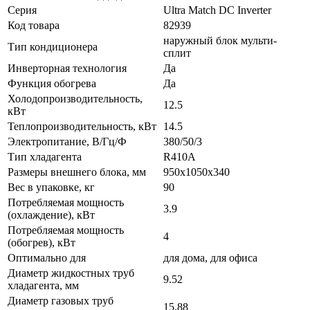
Серия
Ultra Match DC Inverter
Код товара
82939
наружный блок мульти-
Тип кондиционера
сплит
Инверторная технология
Да
Функция обогрева
Да
Холодопроизводительность,
12.5
кВт
Теплопроизводительность, кВт
14.5
Электропитание, В/Гц/Ф
380/50/3
Тип хладагента
R410A
Размеры внешнего блока, мм
950x1050x340
Вес в упаковке, кг
90
Потребляемая мощность
3.9
(охлаждение), кВт
Потребляемая мощность
4
(обогрев), кВт
Оптимально для
для дома, для офиса
Диаметр жидкостных труб
9.52
хладагента, мм
Диаметр газовых труб
15.88