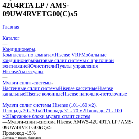
42U4RTA LP / AMS-
09UW4RVETG00(С)x5
Главная
—
Каталог
—
Кондиционеры
Комплекты по комнатам
Hisense VRF
Мобильные
кондиционеры
Бытовые сплит системы с приточной
вентиляцией
Очистители
Пульты управления
Hisense
Аксессуары
—
Мульти сплит-системы
Настенные сплит системы
Hisense кассетные
Hisense
канальные
Hisense колонные
Hisense напольно-потолочные
—
Мульти сплит системы Hisense (101-160 м2)
Площадь 20 - 30 м2
Площадь 31 - 70 м2
Площадь 71 - 100
м2
Наружные блоки мульти-сплит систем
—
Мульти-сплит-система Hisense AMW5-42U4RTA LP / AMS-
09UW4RVETG00(С)x5
Промокод -15%
Доставка + подъем бесплатно