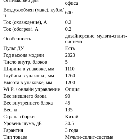
Оптимально для
офиса
Воздухообмен (макс), куб.м/
600
ч
Ток (охлаждение), А
0.2
Ток (обогрев), А
0.2
дизайнерские, мульти-сплит-
Особенность
система
Пульт ДУ
Есть
Год выхода модели
2023
Число внутр. блоков
5
Ширина в упаковке, мм
1110
Глубина в упаковке, мм
1760
Высота в упаковке, мм
1200
Wi-Fi / онлайн управление
Опция
Вес внешнего блока
90
Вес внутреннего блока
45
Вес, кг
135
Страна сборки
Китай
Уровень шума, дБ
30.5
Гарантия
3 года
Тип товара
Мульти-сплит-система