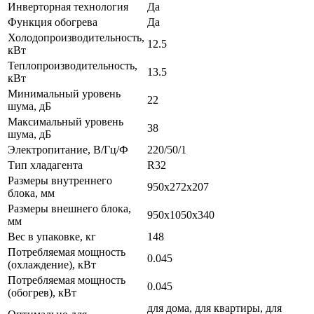
Инверторная технология
Да
Функция обогрева
Да
Холодопроизводительность,
12.5
кВт
Теплопроизводительность,
13.5
кВт
Минимальный уровень
22
шума, дБ
Максимальный уровень
38
шума, дБ
Электропитание, В/Гц/Ф
220/50/1
Тип хладагента
R32
Размеры внутреннего
950x272x207
блока, мм
Размеры внешнего блока,
950x1050x340
мм
Вес в упаковке, кг
148
Потребляемая мощность
0.045
(охлаждение), кВт
Потребляемая мощность
0.045
(обогрев), кВт
для дома, для квартиры, для