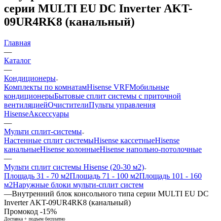
серии MULTI EU DC Inverter AKT-
09UR4RK8 (канальный)
Главная
—
Каталог
—
Кондиционеры
Комплекты по комнатам
Hisense VRF
Мобильные
кондиционеры
Бытовые сплит системы с приточной
вентиляцией
Очистители
Пульты управления
Hisense
Аксессуары
—
Мульти сплит-системы
Настенные сплит системы
Hisense кассетные
Hisense
канальные
Hisense колонные
Hisense напольно-потолочные
—
Мульти сплит системы Hisense (20-30 м2)
Площадь 31 - 70 м2
Площадь 71 - 100 м2
Площадь 101 - 160
м2
Наружные блоки мульти-сплит систем
—
Внутренний блок консольного типа серии MULTI EU DC
Inverter AKT-09UR4RK8 (канальный)
Промокод -15%
Доставка + подъем бесплатно