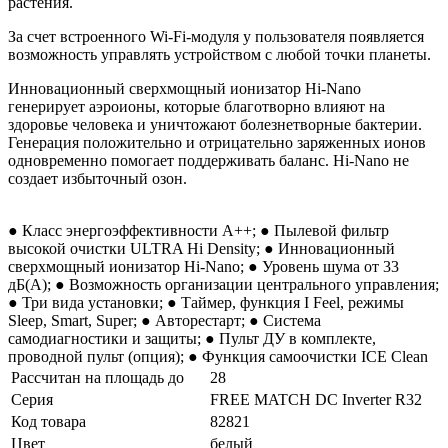
растения.
За счет встроенного Wi-Fi-модуля у пользователя появляется
возможность управлять устройством с любой точки планеты.
Инновационный сверхмощный ионизатор Hi-Nano
генерирует аэроионы, которые благотворно влияют на
здоровье человека и уничтожают болезнетворные бактерии.
Генерация положительно и отрицательно заряженных ионов
одновременно помогает поддерживать баланс. Hi-Nano не
создает избыточный озон.
● Класс энергоэффективности А++; ● Пылевой фильтр
высокой очистки ULTRA Hi Density; ● Инновационный
сверхмощный ионизатор Hi-Nano; ● Уровень шума от 33
дБ(А); ● Возможность организации центрального управления;
● Три вида установки; ● Таймер, функция I Feel, режимы
Sleep, Smart, Super; ● Авторестарт; ● Система
самодиагностики и защиты; ● Пульт ДУ в комплекте,
проводной пульт (опция); ● Функция самоочистки ICE Clean
Рассчитан на площадь до
28
Серия
FREE MATCH DC Inverter R32
Код товара
82821
Цвет
белый