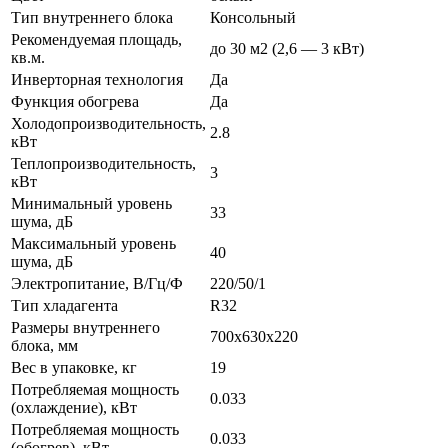
Тип внутреннего блока
Консольный
Рекомендуемая площадь,
до 30 м2 (2,6 — 3 кВт)
кв.м.
Инверторная технология
Да
Функция обогрева
Да
Холодопроизводительность,
2.8
кВт
Теплопроизводительность,
3
кВт
Минимальный уровень
33
шума, дБ
Максимальный уровень
40
шума, дБ
Электропитание, В/Гц/Ф
220/50/1
Тип хладагента
R32
Размеры внутреннего
700x630x220
блока, мм
Вес в упаковке, кг
19
Потребляемая мощность
0.033
(охлаждение), кВт
Потребляемая мощность
0.033
(обогрев), кВт