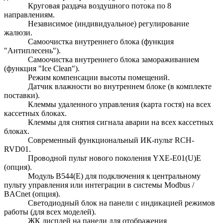
Круговая раздача воздушного потока по 8
направлениям.
Независимое (индивидуальное) регулирование
жалюзи.
Самоочистка внутреннего блока (функция
"Антиплесень").
Самоочистка внутреннего блока замораживанием
(функция "Ice Clean").
Режим компенсации высоты помещений.
Датчик влажности во внутреннем блоке (в комплекте
поставки).
Клеммы удаленного управления (карта гостя) на всех
кассетных блоках.
Клеммы для снятия сигнала аварии на всех кассетных
блоках.
Современный функциональный ИК-пульт RCH-
RVD01.
Проводной пульт нового поколения YXE-E01(U)E
(опция).
Модуль B544(E) для подключения к центральному
пульту управления или интеграции в системы Modbus /
BACnet (опция).
Светодиодный блок на панели с индикацией режимов
работы (для всех моделей).
ЖК дисплей на панели для отображения