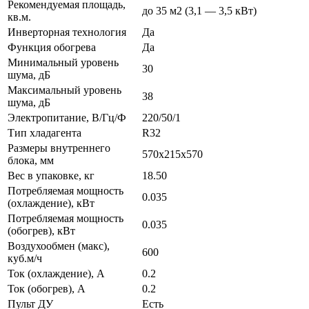
Рекомендуемая площадь,
до 35 м2 (3,1 — 3,5 кВт)
кв.м.
Инверторная технология
Да
Функция обогрева
Да
Минимальный уровень
30
шума, дБ
Максимальный уровень
38
шума, дБ
Электропитание, В/Гц/Ф
220/50/1
Тип хладагента
R32
Размеры внутреннего
570x215x570
блока, мм
Вес в упаковке, кг
18.50
Потребляемая мощность
0.035
(охлаждение), кВт
Потребляемая мощность
0.035
(обогрев), кВт
Воздухообмен (макс),
600
куб.м/ч
Ток (охлаждение), А
0.2
Ток (обогрев), А
0.2
Пульт ДУ
Есть