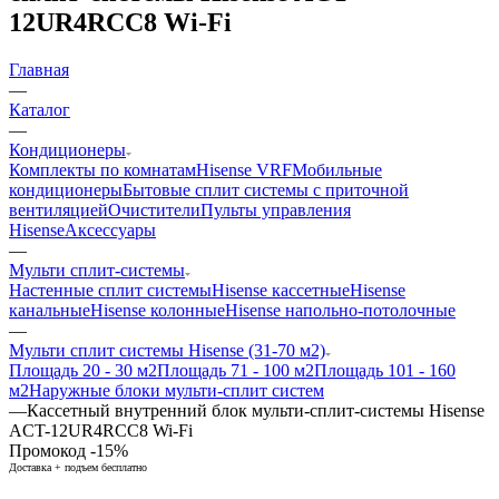
12UR4RCC8 Wi-Fi
Главная
—
Каталог
—
Кондиционеры
Комплекты по комнатам
Hisense VRF
Мобильные
кондиционеры
Бытовые сплит системы с приточной
вентиляцией
Очистители
Пульты управления
Hisense
Аксессуары
—
Мульти сплит-системы
Настенные сплит системы
Hisense кассетные
Hisense
канальные
Hisense колонные
Hisense напольно-потолочные
—
Мульти сплит системы Hisense (31-70 м2)
Площадь 20 - 30 м2
Площадь 71 - 100 м2
Площадь 101 - 160
м2
Наружные блоки мульти-сплит систем
—
Кассетный внутренний блок мульти-сплит-системы Hisense
ACT-12UR4RCC8 Wi-Fi
Промокод -15%
Доставка + подъем бесплатно