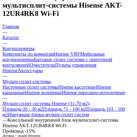
мультисплит-системы Hisense AKT-
12UR4RK8 Wi-Fi
Главная
—
Каталог
—
Кондиционеры
Комплекты по комнатам
Hisense VRF
Мобильные
кондиционеры
Бытовые сплит системы с приточной
вентиляцией
Очистители
Пульты управления
Hisense
Аксессуары
—
Мульти сплит-системы
Настенные сплит системы
Hisense кассетные
Hisense
канальные
Hisense колонные
Hisense напольно-потолочные
—
Мульти сплит системы Hisense (31-70 м2)
Площадь 20 - 30 м2
Площадь 71 - 100 м2
Площадь 101 - 160
м2
Наружные блоки мульти-сплит систем
—
Консольный внутренний блок мультисплит-системы
Hisense AKT-12UR4RK8 Wi-Fi
Промокод -15%
Доставка + подъем бесплатно