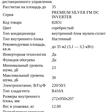
дистанционного управления.
Рассчитан на площадь до
35
PREMIUM SILVER FM DC
Серия
INVERTER
Код товара
82831
Цвет
серебристый
Тип кондиционера
внутренний блок мульти-сплит
Тип внутреннего блока
Настенный
Рекомендуемая площадь,
до 35 м2 (3,1 — 3,5 кВт)
кв.м.
Инверторная технология
Да
Функция обогрева
Да
Минимальный уровень
23
шума, дБ
Максимальный уровень
39
шума, дБ
Электропитание, В/Гц/Ф
220/50/1
Тип хладагента
R410A
Размеры внутреннего
272x950x207
блока, мм
Вес в упаковке, кг
12.00
Потребляемая мощность