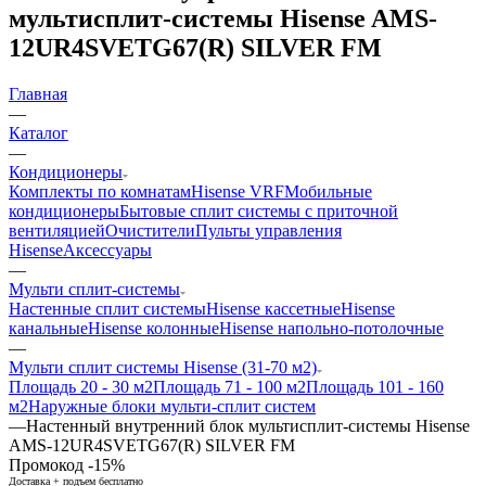
мультисплит-системы Hisense AMS-
12UR4SVETG67(R) SILVER FM
Главная
—
Каталог
—
Кондиционеры
Комплекты по комнатам
Hisense VRF
Мобильные
кондиционеры
Бытовые сплит системы с приточной
вентиляцией
Очистители
Пульты управления
Hisense
Аксессуары
—
Мульти сплит-системы
Настенные сплит системы
Hisense кассетные
Hisense
канальные
Hisense колонные
Hisense напольно-потолочные
—
Мульти сплит системы Hisense (31-70 м2)
Площадь 20 - 30 м2
Площадь 71 - 100 м2
Площадь 101 - 160
м2
Наружные блоки мульти-сплит систем
—
Настенный внутренний блок мультисплит-системы Hisense
AMS-12UR4SVETG67(R) SILVER FM
Промокод -15%
Доставка + подъем бесплатно