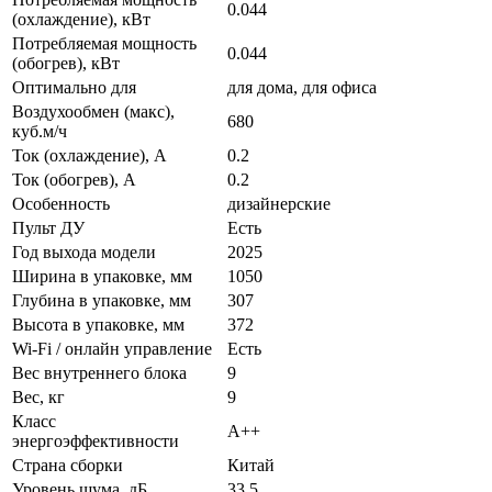
0.044
(охлаждение), кВт
Потребляемая мощность
0.044
(обогрев), кВт
Оптимально для
для дома, для офиса
Воздухообмен (макс),
680
куб.м/ч
Ток (охлаждение), А
0.2
Ток (обогрев), А
0.2
Особенность
дизайнерские
Пульт ДУ
Есть
Год выхода модели
2025
Ширина в упаковке, мм
1050
Глубина в упаковке, мм
307
Высота в упаковке, мм
372
Wi-Fi / онлайн управление
Есть
Вес внутреннего блока
9
Вес, кг
9
Класс
A++
энергоэффективности
Страна сборки
Китай
Уровень шума, дБ
33.5