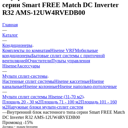
серии Smart FREE Match DC Inverter
R32 AMS-12UW4RVEDB00
Главная
—
Каталог
—
Кондиционеры
Комплекты по комнатам
Hisense VRF
Мобильные
кондиционеры
Бытовые сплит системы с приточной
вентиляцией
Очистители
Пульты управления
Hisense
Аксессуары
—
Мульти сплит-системы
Настенные сплит системы
Hisense кассетные
Hisense
канальные
Hisense колонные
Hisense напольно-потолочные
—
Мульти сплит системы Hisense (31-70 м2)
Площадь 20 - 30 м2
Площадь 71 - 100 м2
Площадь 101 - 160
м2
Наружные блоки мульти-сплит систем
—
Внутренний блок настенного типа серии Smart FREE Match
DC Inverter R32 AMS-12UW4RVEDB00
Промокод -15%
Доставка + подъем бесплатно