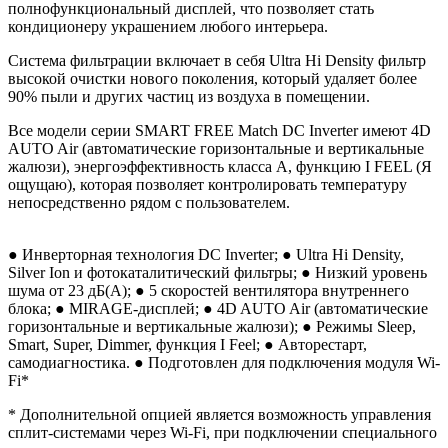
полнофункциональный дисплей, что позволяет стать
кондиционеру украшением любого интерьера.
Система фильтрации включает в себя Ultra Hi Density фильтр
высокой очистки нового поколения, который удаляет более
90% пыли и других частиц из воздуха в помещении.
Все модели серии SMART FREE Match DC Inverter имеют 4D
AUTO Air (автоматические горизонтальные и вертикальные
жалюзи), энергоэффективность класса А, функцию I FEEL (Я
ощущаю), которая позволяет контролировать температуру
непосредственно рядом с пользователем.
● Инверторная технология DC Inverter; ● Ultra Hi Density,
Silver Ion и фотокаталитический фильтры; ● Низкий уровень
шума от 23 дБ(А); ● 5 скоростей вентилятора внутреннего
блока; ● MIRAGE-дисплей; ● 4D AUTO Air (автоматические
горизонтальные и вертикальные жалюзи); ● Режимы Sleep,
Smart, Super, Dimmer, функция I Feel; ● Авторестарт,
самодиагностика. ● Подготовлен для подключения модуля Wi-
Fi*
* Дополнительной опцией является возможность управления
сплит-системами через Wi-Fi, при подключении специального