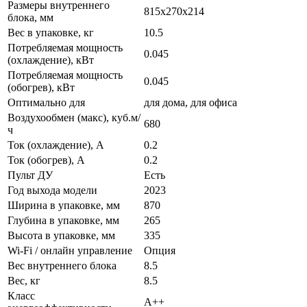
Размеры внутреннего
815x270x214
блока, мм
Вес в упаковке, кг
10.5
Потребляемая мощность
0.045
(охлаждение), кВт
Потребляемая мощность
0.045
(обогрев), кВт
Оптимально для
для дома, для офиса
Воздухообмен (макс), куб.м/
680
ч
Ток (охлаждение), А
0.2
Ток (обогрев), А
0.2
Пульт ДУ
Есть
Год выхода модели
2023
Ширина в упаковке, мм
870
Глубина в упаковке, мм
265
Высота в упаковке, мм
335
Wi-Fi / онлайн управление
Опция
Вес внутреннего блока
8.5
Вес, кг
8.5
Класс
A++