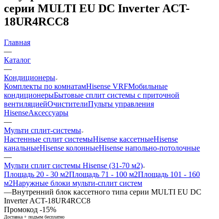
серии MULTI EU DC Inverter ACT-
18UR4RCC8
Главная
—
Каталог
—
Кондиционеры
Комплекты по комнатам
Hisense VRF
Мобильные
кондиционеры
Бытовые сплит системы с приточной
вентиляцией
Очистители
Пульты управления
Hisense
Аксессуары
—
Мульти сплит-системы
Настенные сплит системы
Hisense кассетные
Hisense
канальные
Hisense колонные
Hisense напольно-потолочные
—
Мульти сплит системы Hisense (31-70 м2)
Площадь 20 - 30 м2
Площадь 71 - 100 м2
Площадь 101 - 160
м2
Наружные блоки мульти-сплит систем
—
Внутренний блок кассетного типа серии MULTI EU DC
Inverter ACT-18UR4RCC8
Промокод -15%
Доставка + подъем бесплатно