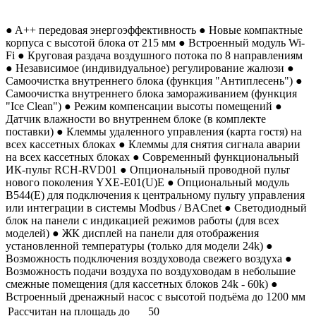
● A++ передовая энергоэффективность ● Новые компактные
корпуса с высотой блока от 215 мм ● Встроенный модуль Wi-
Fi ● Круговая раздача воздушного потока по 8 направлениям
● Независимое (индивидуальное) регулирование жалюзи ●
Самоочистка внутреннего блока (функция "Антиплесень") ●
Самоочистка внутреннего блока замораживанием (функция
"Ice Clean") ● Режим компенсации высоты помещений ●
Датчик влажности во внутреннем блоке (в комплекте
поставки) ● Клеммы удаленного управления (карта гостя) на
всех кассетных блоках ● Клеммы для снятия сигнала аварии
на всех кассетных блоках ● Современный функциональный
ИК-пульт RCH-RVD01 ● Опциональный проводной пульт
нового поколения YXE-E01(U)E ● Опциональный модуль
B544(E) для подключения к центральному пульту управления
или интеграции в системы Modbus / BACnet ● Светодиодный
блок на панели с индикацией режимов работы (для всех
моделей) ● ЖК дисплей на панели для отображения
установленной температуры (только для модели 24k) ●
Возможность подключения воздуховода свежего воздуха ●
Возможность подачи воздуха по воздуховодам в небольшие
смежные помещения (для кассетных блоков 24k - 60k) ●
Встроенный дренажный насос с высотой подъёма до 1200 мм
Рассчитан на площадь до
50