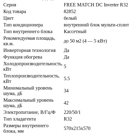
Серия
FREE MATCH DC Inverter R32
Код товара
82852
Цвет
белый
Тип кондиционера
внутренний блок мульти-сплит
Тип внутреннего блока
Кассетный
Рекомендуемая площадь,
до 50 м2 (4 — 5 кВт)
кв.м.
Инверторная технология
Да
Функция обогрева
Да
Холодопроизводительность,
5
кВт
Теплопроизводительность,
5.5
кВт
Минимальный уровень
34
шума, дБ
Максимальный уровень
42
шума, дБ
Электропитание, В/Гц/Ф
220/50/1
Тип хладагента
R32
Размеры внутреннего
570x215x570
блока, мм