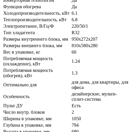
Инверторная технология
Да
Функция обогрева
Да
Холодопроизводительность, кВт
6.1
Теплопроизводительность, кВт
6.8
Электропитание, В/Гц/Ф
220/50/1
Тип хладагента
R32
Размеры внутреннего блока, мм
950x272x207
Размеры внешнего блока, мм
810x580x280
Вес в упаковке, кг
60
Потребляемая мощность
1.24
(охлаждение), кВт
Потребляемая мощность
1.3
(обогрев), кВт
для дома, для квартиры, для
Оптимально для
офиса
дизайнерские, мульти-
Особенность
сплит-система
Пульт ДУ
Есть
Число внутр. блоков
2
Ширина в упаковке, мм
1050
Глубина в упаковке, мм
794
Высота в упаковке, мм
680