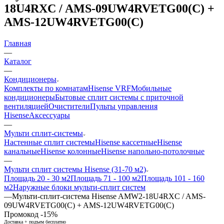
18U4RXC / AMS-09UW4RVETG00(C) +
AMS-12UW4RVETG00(C)
Главная
—
Каталог
—
Кондиционеры
Комплекты по комнатам
Hisense VRF
Мобильные
кондиционеры
Бытовые сплит системы с приточной
вентиляцией
Очистители
Пульты управления
Hisense
Аксессуары
—
Мульти сплит-системы
Настенные сплит системы
Hisense кассетные
Hisense
канальные
Hisense колонные
Hisense напольно-потолочные
—
Мульти сплит системы Hisense (31-70 м2)
Площадь 20 - 30 м2
Площадь 71 - 100 м2
Площадь 101 - 160
м2
Наружные блоки мульти-сплит систем
—
Мульти-сплит-система Hisense AMW2-18U4RXC / AMS-
09UW4RVETG00(C) + AMS-12UW4RVETG00(C)
Промокод -15%
Доставка + подъем бесплатно