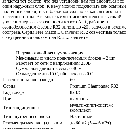
является тот фактор, что для установки вам понадобиться все
один наружный блок. К нему можно подключать как обычные
настенные блоки, так и блоки консольного, канального или
кассетного типа. Эта модель имеет исключительно высокий
уровень энергоэффективности класса А++, работает на
озонобезопасном фреоне R32 вплоть до -20 градусов в режиме
обогрева. Серия Free Match DC inverter R32 совместима только
с внутренними блоками на R32 хладагенте.
Надежная двойная шумоизоляция
Максимально число подключаемых блоков – 2 шт.
Работает от сети с напряжением 230В
Суммарная длина трассы до 30 м
Охлаждение до -15 C, обогрев до -20 C
Рассчитан на площадь до
60
Серия
Premium Champange R32
Код товара
82875
Цвет
шампань
мульти-сплит-система
Тип кондиционера
(комплект)
Тип внутреннего блока
Настенный
Рекомендуемая площадь, кв.м.
до 60 м2 (5 — 6 кВт)