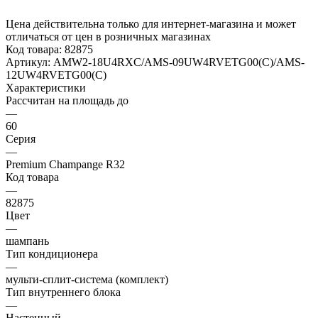
Цена действительна только для интернет-магазина и может
отличаться от цен в розничных магазинах
Код товара:
82875
Артикул:
AMW2-18U4RXC/AMS-09UW4RVETG00(C)/AMS-
12UW4RVETG00(C)
Характеристики
Рассчитан на площадь до
—
60
Серия
—
Premium Champange R32
Код товара
—
82875
Цвет
—
шампань
Тип кондиционера
—
мульти-сплит-система (комплект)
Тип внутреннего блока
—
Настенный