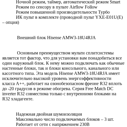
Ночной режим, таймер, автоматический режим Smart
Режим по сенсору в пульте Airflow Follow
Режим повышенной производительности Турбо
ИК пульт в комплекте (проводной пульт YXE-E01U(E)
– опция)
Внешний блок Hisense AMW3-18U4RJA
Основным преимуществом мульти сплитсистемы
является тот фактор, что для установки вам понадобиться все
один наружный блок. К нему можно подключать как обычные
настенные блоки, так и блоки консольного, канального или
кассетного типа. Эта модель Hisense AMW3-18U4RJA имеет
исключительно высокий уровень энергоэффективности
класса А++, работает на озонобезопасном фреоне R32 вплоть
до -20 градусов в режиме обогрева. Серия Free Match DC
inverter R32 совместима только с внутренними блоками на
R32 хладагенте.
Надежная двойная шумоизоляция
Максимально число подключаемых блоков – 3 шт.
Работает от сети с напряжением 230В