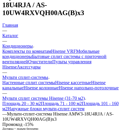
18U4RJA / AS-
10UW4RXVQH00AG(B)x3
Главная
—
Каталог
—
Кондиционеры
Комплекты по комнатам
Hisense VRF
Мобильные
кондиционеры
Бытовые сплит системы с приточной
вентиляцией
Очистители
Пульты управления
Hisense
Аксессуары
—
Мульти сплит-системы
Настенные сплит системы
Hisense кассетные
Hisense
канальные
Hisense колонные
Hisense напольно-потолочные
—
Мульти сплит системы Hisense (31-70 м2)
Площадь 20 - 30 м2
Площадь 71 - 100 м2
Площадь 101 - 160
м2
Наружные блоки мульти-сплит систем
—
Мульти-сплит-система Hisense AMW3-18U4RJA / AS-
10UW4RXVQH00AG(B)x3
Промокод -15%
Доставка + подъем бесплатно