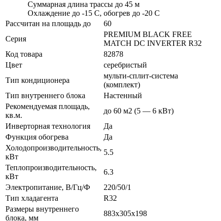
Суммарная длина трассы до 45 м
Охлаждение до -15 C, обогрев до -20 C
Рассчитан на площадь до
60
PREMIUM BLACK FREE
Серия
MATCH DC INVERTER R32
Код товара
82878
Цвет
серебристый
мульти-сплит-система
Тип кондиционера
(комплект)
Тип внутреннего блока
Настенный
Рекомендуемая площадь,
до 60 м2 (5 — 6 кВт)
кв.м.
Инверторная технология
Да
Функция обогрева
Да
Холодопроизводительность,
5.5
кВт
Теплопроизводительность,
6.3
кВт
Электропитание, В/Гц/Ф
220/50/1
Тип хладагента
R32
Размеры внутреннего
883x305x198
блока, мм