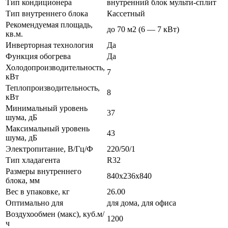
Тип кондиционера
внутренний блок мульти-сплит
Тип внутреннего блока
Кассетный
Рекомендуемая площадь,
до 70 м2 (6 — 7 кВт)
кв.м.
Инверторная технология
Да
Функция обогрева
Да
Холодопроизводительность,
7
кВт
Теплопроизводительность,
8
кВт
Минимальный уровень
37
шума, дБ
Максимальный уровень
43
шума, дБ
Электропитание, В/Гц/Ф
220/50/1
Тип хладагента
R32
Размеры внутреннего
840x236x840
блока, мм
Вес в упаковке, кг
26.00
Оптимально для
для дома, для офиса
Воздухообмен (макс), куб.м/
1200
ч