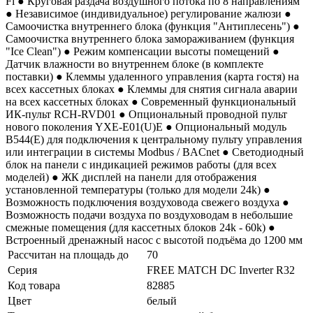
Fi ● Круговая раздача воздушного потока по 8 направлениям
● Независимое (индивидуальное) регулирование жалюзи ●
Самоочистка внутреннего блока (функция "Антиплесень") ●
Самоочистка внутреннего блока замораживанием (функция
"Ice Clean") ● Режим компенсации высоты помещений ●
Датчик влажности во внутреннем блоке (в комплекте
поставки) ● Клеммы удаленного управления (карта гостя) на
всех кассетных блоках ● Клеммы для снятия сигнала аварии
на всех кассетных блоках ● Современный функциональный
ИК-пульт RCH-RVD01 ● Опциональный проводной пульт
нового поколения YXE-E01(U)E ● Опциональный модуль
B544(E) для подключения к центральному пульту управления
или интеграции в системы Modbus / BACnet ● Светодиодный
блок на панели с индикацией режимов работы (для всех
моделей) ● ЖК дисплей на панели для отображения
установленной температуры (только для модели 24k) ●
Возможность подключения воздуховода свежего воздуха ●
Возможность подачи воздуха по воздуховодам в небольшие
смежные помещения (для кассетных блоков 24k - 60k) ●
Встроенный дренажный насос с высотой подъёма до 1200 мм
Рассчитан на площадь до
70
Серия
FREE MATCH DC Inverter R32
Код товара
82885
Цвет
белый