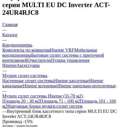
серии MULTI EU DC Inverter ACT-
24UR4RJC8
Главная
—
Каталог
—
Кондиционеры
Комплекты по комнатам
Hisense VRF
Мобильные
кондиционеры
Бытовые сплит системы с приточной
вентиляцией
Очистители
Пульты управления
Hisense
Аксессуары
—
Мульти сплит-системы
Настенные сплит системы
Hisense кассетные
Hisense
канальные
Hisense колонные
Hisense напольно-потолочные
—
Мульти сплит системы Hisense (31-70 м2)
Площадь 20 - 30 м2
Площадь 71 - 100 м2
Площадь 101 - 160
м2
Наружные блоки мульти-сплит систем
—
Внутренний блок кассетного типа серии MULTI EU DC
Inverter ACT-24UR4RJC8
Промокод -15%
Доставка + подъем бесплатно