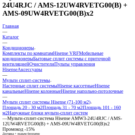
24U4RJC / AMS-12UW4RVETG00(B) +
AMS-09UW4RVETG00(B)x2
Главная
—
Каталог
—
Кондиционеры
Комплекты по комнатам
Hisense VRF
Мобильные
кондиционеры
Бытовые сплит системы с приточной
вентиляцией
Очистители
Пульты управления
Hisense
Аксессуары
—
Мульти сплит-системы
Настенные сплит системы
Hisense кассетные
Hisense
канальные
Hisense колонные
Hisense напольно-потолочные
—
Мульти сплит системы Hisense (71-100 м2)
Площадь 20 - 30 м2
Площадь 31 - 70 м2
Площадь 101 - 160
м2
Наружные блоки мульти-сплит систем
—
Мульти-сплит-система Hisense AMW3-24U4RJC / AMS-
12UW4RVETG00(B) + AMS-09UW4RVETG00(B)x2
Промокод -15%
Доставка + подъем бесплатно