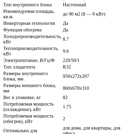
Тип внутреннего блока
Настенный
Рекомендуемая площадь,
до 90 м2 (8 — 9 кВт)
кв.м.
Инверторная технология
Да
Функция обогрева
Да
Холодопроизводительность,
8.7
кВт
Теплопроизводительность,
9.6
кВт
Электропитание, В/Гц/Ф
220/50/1
Тип хладагента
R32
Размеры внутреннего
950x272x207
блока, мм
Размеры внешнего блока,
860x670x310
мм
Вес в упаковке, кг
82
Потребляемая мощность
1.75
(охлаждение), кВт
Потребляемая мощность
2
(обогрев), кВт
для дома, для квартиры, для
Оптимально для
офиса