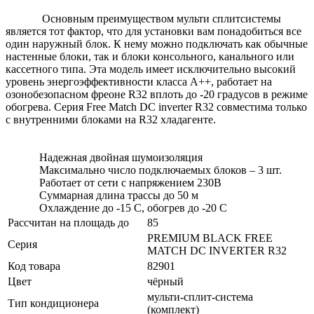
Основным преимуществом мульти сплитсистемы
является тот фактор, что для установки вам понадобиться все
один наружный блок. К нему можно подключать как обычные
настенные блоки, так и блоки консольного, канального или
кассетного типа. Эта модель имеет исключительно высокий
уровень энергоэффективности класса А++, работает на
озонобезопасном фреоне R32 вплоть до -20 градусов в режиме
обогрева. Серия Free Match DC inverter R32 совместима только
с внутренними блоками на R32 хладагенте.
Надежная двойная шумоизоляция
Максимально число подключаемых блоков – 3 шт.
Работает от сети с напряжением 230В
Суммарная длина трассы до 50 м
Охлаждение до -15 C, обогрев до -20 C
Рассчитан на площадь до
85
PREMIUM BLACK FREE
Серия
MATCH DC INVERTER R32
Код товара
82901
Цвет
чёрный
мульти-сплит-система
Тип кондиционера
(комплект)