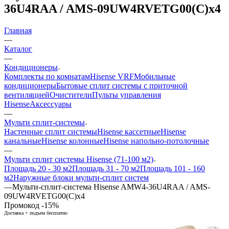
36U4RAA / AMS-09UW4RVETG00(С)x4
Главная
—
Каталог
—
Кондиционеры
Комплекты по комнатам
Hisense VRF
Мобильные
кондиционеры
Бытовые сплит системы с приточной
вентиляцией
Очистители
Пульты управления
Hisense
Аксессуары
—
Мульти сплит-системы
Настенные сплит системы
Hisense кассетные
Hisense
канальные
Hisense колонные
Hisense напольно-потолочные
—
Мульти сплит системы Hisense (71-100 м2)
Площадь 20 - 30 м2
Площадь 31 - 70 м2
Площадь 101 - 160
м2
Наружные блоки мульти-сплит систем
—
Мульти-сплит-система Hisense AMW4-36U4RAA / AMS-
09UW4RVETG00(С)x4
Промокод -15%
Доставка + подъем бесплатно