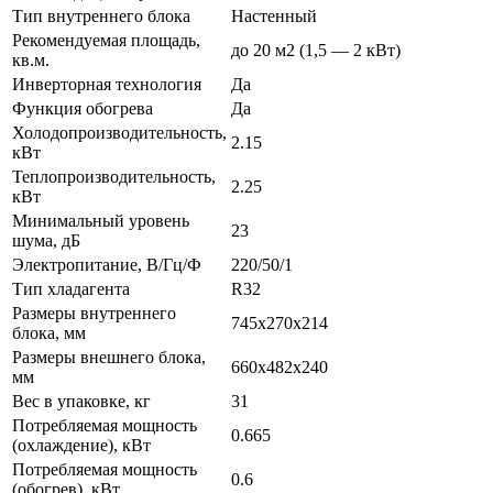
Тип внутреннего блока
Настенный
Рекомендуемая площадь,
до 20 м2 (1,5 — 2 кВт)
кв.м.
Инверторная технология
Да
Функция обогрева
Да
Холодопроизводительность,
2.15
кВт
Теплопроизводительность,
2.25
кВт
Минимальный уровень
23
шума, дБ
Электропитание, В/Гц/Ф
220/50/1
Тип хладагента
R32
Размеры внутреннего
745x270x214
блока, мм
Размеры внешнего блока,
660x482x240
мм
Вес в упаковке, кг
31
Потребляемая мощность
0.665
(охлаждение), кВт
Потребляемая мощность
0.6
(обогрев), кВт