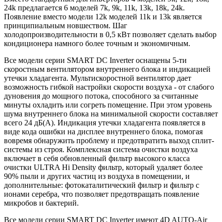
24k предлагается 6 моделей 7k, 9k, 11k, 13k, 18k, 24k.
Появление вместо модели 12k моделей 11k и 13k является
принципиальным новшеством. Шаг
холодопроизводительности в 0,5 кВт позволяет сделать выбор
кондиционера намного более точным и экономичным.
Все модели серии SMART DC Inverter оснащены 5-ти
скоростным вентилятором внутреннего блока и индикацией
утечки хладагента. Мультискоростной вентилятор дает
возможность гибкой настройки скорости воздуха - от слабого
дуновения до мощного потока, способного за считанные
минуты охладить или согреть помещение. При этом уровень
шума внутреннего блока на минимальной скорости составляет
всего 24 дБ(А). Индикация утечки хладагента появляется в
виде кода ошибки на дисплее внутреннего блока, помогая
вовремя обнаружить проблему и предотвратить выход сплит-
системы из строя. Комплексная система очистки воздуха
включает в себя обновленный фильтр высокого класса
очистки ULTRA Hi Density фильтр, который удаляет более
90% пыли и других частиц из воздуха в помещении, и
дополнительные: фотокаталитический фильтр и фильтр с
ионами серебра, что позволяет предотвращать появление
микробов и бактерий.
Все модели серии SMART DC Inverter имеют 4D AUTO-Air