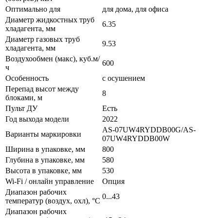
Оптимально для
для дома, для офиса
Диаметр жидкостных труб
6.35
хладагента, мм
Диаметр газовых труб
9.53
хладагента, мм
Воздухообмен (макс), куб.м/
600
ч
Особенность
с осушением
Перепад высот между
8
блоками, м
Пульт ДУ
Есть
Год выхода модели
2022
AS-07UW4RYDDB00G/AS-
Варианты маркировки
07UW4RYDDB00W
Ширина в упаковке, мм
800
Глубина в упаковке, мм
580
Высота в упаковке, мм
530
Wi-Fi / онлайн управление
Опция
Диапазон рабочих
0...43
температур (воздух, охл), °C
Диапазон рабочих