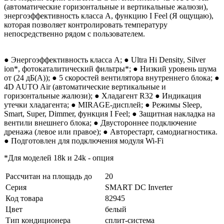
(автоматические горизонтальные и вертикальные жалюзи),
энергоэффективность класса А, функцию I Feel (Я ощущаю),
которая позволяет контролировать температуру
непосредственно рядом с пользователем.
● Энергоэффективность класса А; ● Ultra Hi Density, Silver
ion*, фотокаталитический фильтры*; ● Низкий уровень шума
от (24 дБ(А)); ● 5 скоростей вентилятора внутреннего блока; ●
4D AUTO Air (автоматические вертикальные и
горизонтальные жалюзи); ● Хладагент R32 ● Индикация
утечки хладагента; ● MIRAGE-дисплей; ● Режимы Sleep,
Smart, Super, Dimmer, функция I Feel; ● Защитная накладка на
вентили внешнего блока; ● Двустороннее подключение
дренажа (левое или правое); ● Авторестарт, самодиагностика.
● Подготовлен для подключения модуля Wi-Fi
*Для моделей 18k и 24k - опция
Рассчитан на площадь до
20
Серия
SMART DC Inverter
Код товара
82945
Цвет
белый
Тип кондиционера
сплит-система