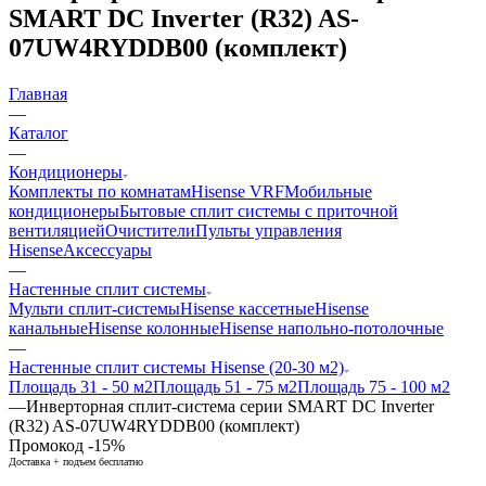
SMART DC Inverter (R32) AS-
07UW4RYDDB00 (комплект)
Главная
—
Каталог
—
Кондиционеры
Комплекты по комнатам
Hisense VRF
Мобильные
кондиционеры
Бытовые сплит системы с приточной
вентиляцией
Очистители
Пульты управления
Hisense
Аксессуары
—
Настенные сплит системы
Мульти сплит-системы
Hisense кассетные
Hisense
канальные
Hisense колонные
Hisense напольно-потолочные
—
Настенные сплит системы Hisense (20-30 м2)
Площадь 31 - 50 м2
Площадь 51 - 75 м2
Площадь 75 - 100 м2
—
Инверторная сплит-система серии SMART DC Inverter
(R32) AS-07UW4RYDDB00 (комплект)
Промокод -15%
Доставка + подъем бесплатно