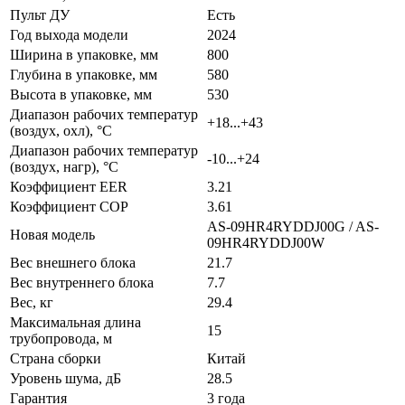
Пульт ДУ
Есть
Год выхода модели
2024
Ширина в упаковке, мм
800
Глубина в упаковке, мм
580
Высота в упаковке, мм
530
Диапазон рабочих температур
+18...+43
(воздух, охл), °C
Диапазон рабочих температур
-10...+24
(воздух, нагр), °C
Коэффициент EER
3.21
Коэффициент COP
3.61
AS-09HR4RYDDJ00G / AS-
Новая модель
09HR4RYDDJ00W
Вес внешнего блока
21.7
Вес внутреннего блока
7.7
Вес, кг
29.4
Максимальная длина
15
трубопровода, м
Страна сборки
Китай
Уровень шума, дБ
28.5
Гарантия
3 года