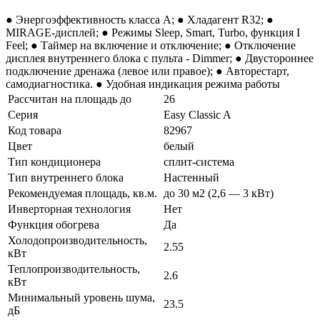
● Энергоэффективность класса А; ● Хладагент R32; ●
MIRAGE-дисплей; ● Режимы Sleep, Smart, Turbo, функция I
Feel; ● Таймер на включение и отключение; ● Отключение
дисплея внутреннего блока с пульта - Dimmer; ● Двустороннее
подключение дренажа (левое или правое); ● Авторестарт,
самодиагностика. ● Удобная индикация режима работы
Рассчитан на площадь до
26
Серия
Easy Classic A
Код товара
82967
Цвет
белый
Тип кондиционера
сплит-система
Тип внутреннего блока
Настенный
Рекомендуемая площадь, кв.м.
до 30 м2 (2,6 — 3 кВт)
Инверторная технология
Нет
Функция обогрева
Да
Холодопроизводительность,
2.55
кВт
Теплопроизводительность,
2.6
кВт
Минимальный уровень шума,
23.5
дБ