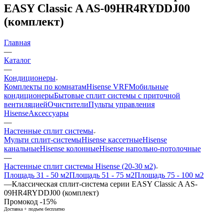
EASY Classic A AS-09HR4RYDDJ00
(комплект)
Главная
—
Каталог
—
Кондиционеры
Комплекты по комнатам
Hisense VRF
Мобильные
кондиционеры
Бытовые сплит системы с приточной
вентиляцией
Очистители
Пульты управления
Hisense
Аксессуары
—
Настенные сплит системы
Мульти сплит-системы
Hisense кассетные
Hisense
канальные
Hisense колонные
Hisense напольно-потолочные
—
Настенные сплит системы Hisense (20-30 м2)
Площадь 31 - 50 м2
Площадь 51 - 75 м2
Площадь 75 - 100 м2
—
Классическая сплит-система серии EASY Classic A AS-
09HR4RYDDJ00 (комплект)
Промокод -15%
Доставка + подъем бесплатно