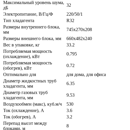
Максимальный уровень шума,
32
дБ
Электропитание, В/Гц/Ф
220/50/1
Тип хладагента
R32
Размеры внутреннего блока,
745x270x208
мм
Размеры внешнего блока, мм
660x482x240
Вес в упаковке, кг
33.2
Потребляемая мощность
0.795
(охлаждение), кВт
Потребляемая мощность
0.72
(обогрев), кВт
Оптимально для
для дома, для офиса
Диаметр жидкостных труб
6.35
хладагента, мм
Диаметр газовых труб
9.53
хладагента, мм
Воздухообмен (макс), куб.м/ч
530
Ток (охлаждение), А
3.6
Ток (обогрев), А
3.2
Перепад высот между
8
блоками, м