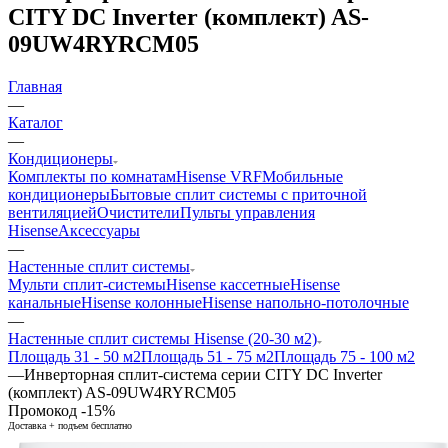
CITY DC Inverter (комплект) AS-
09UW4RYRCM05
Главная
—
Каталог
—
Кондиционеры
Комплекты по комнатам
Hisense VRF
Мобильные
кондиционеры
Бытовые сплит системы с приточной
вентиляцией
Очистители
Пульты управления
Hisense
Аксессуары
—
Настенные сплит системы
Мульти сплит-системы
Hisense кассетные
Hisense
канальные
Hisense колонные
Hisense напольно-потолочные
—
Настенные сплит системы Hisense (20-30 м2)
Площадь 31 - 50 м2
Площадь 51 - 75 м2
Площадь 75 - 100 м2
—
Инверторная сплит-система серии CITY DC Inverter
(комплект) AS-09UW4RYRCM05
Промокод -15%
Доставка + подъем бесплатно