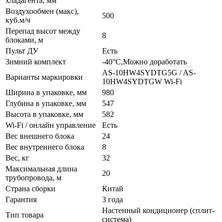
хладагента, мм
Воздухообмен (макс),
500
куб.м/ч
Перепад высот между
8
блоками, м
Пульт ДУ
Есть
Зимний комплект
-40°C,Можно доработать
AS-10HW4SYDTG5G / AS-
Варианты маркировки
10HW4SYDTGW Wi-Fi
Ширина в упаковке, мм
980
Глубина в упаковке, мм
547
Высота в упаковке, мм
582
Wi-Fi / онлайн управление
Есть
Вес внешнего блока
24
Вес внутреннего блока
8
Вес, кг
32
Максимальная длина
20
трубопровода, м
Страна сборки
Китай
Гарантия
3 года
Настенный кондиционер (сплит-
Тип товара
система)