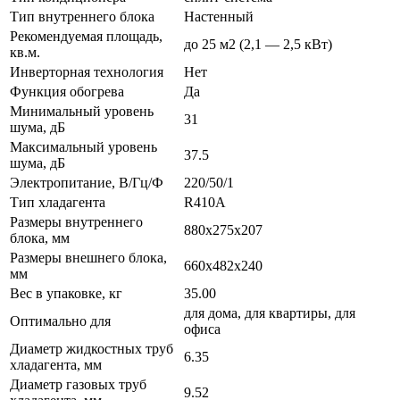
Тип внутреннего блока
Настенный
Рекомендуемая площадь,
до 25 м2 (2,1 — 2,5 кВт)
кв.м.
Инверторная технология
Нет
Функция обогрева
Да
Минимальный уровень
31
шума, дБ
Максимальный уровень
37.5
шума, дБ
Электропитание, В/Гц/Ф
220/50/1
Тип хладагента
R410A
Размеры внутреннего
880x275x207
блока, мм
Размеры внешнего блока,
660x482x240
мм
Вес в упаковке, кг
35.00
для дома, для квартиры, для
Оптимально для
офиса
Диаметр жидкостных труб
6.35
хладагента, мм
Диаметр газовых труб
9.52