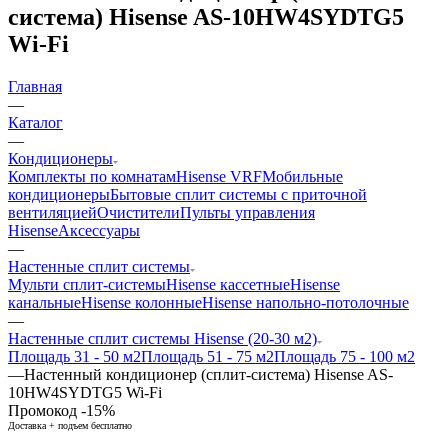
система) Hisense AS-10HW4SYDTG5
Wi-Fi
Главная
—
Каталог
—
Кондиционеры
Комплекты по комнатам
Hisense VRF
Мобильные
кондиционеры
Бытовые сплит системы с приточной
вентиляцией
Очистители
Пульты управления
Hisense
Аксессуары
—
Настенные сплит системы
Мульти сплит-системы
Hisense кассетные
Hisense
канальные
Hisense колонные
Hisense напольно-потолочные
—
Настенные сплит системы Hisense (20-30 м2)
Площадь 31 - 50 м2
Площадь 51 - 75 м2
Площадь 75 - 100 м2
—
Настенный кондиционер (сплит-система) Hisense AS-
10HW4SYDTG5 Wi-Fi
Промокод -15%
Доставка + подъем бесплатно